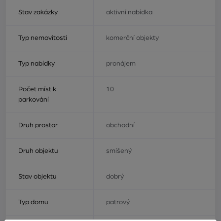
Stav zakázky
aktivní nabídka
Typ nemovitosti
komerční objekty
Typ nabídky
pronájem
Počet míst k
10
parkování
Druh prostor
obchodní
Druh objektu
smíšený
Stav objektu
dobrý
Typ domu
patrový