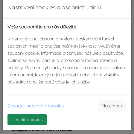
Energetický štítek
G - mimořádně nehospodárná
Nastavení cookies a osobních údajů
Vaše soukromí je pro nás důležité
Ing. Tomáš Navrátil
K personalizaci obsahu a reklam, poskytování funkcí
realitní makléř
sociálních médií a analýze naší návštěvnosti využíváme
soubory cookie. Informace o tom, jak náš web používáte,
TELEFON:
+420603246680
sdílíme se svými partnery pro sociální média, inzerci a
E-MAIL:
navratil@zvonek.cz
analýzy. Partneři tyto údaje mohou zkombinovat s dalšími
informacemi, které jste jim poskytli nebo které získali v
důsledku toho, že používáte jejich služby.
DETAIL
KONTAKTUJTE
MAKLÉŘE
MAKLÉŘE
Zásady zpracování cookies
Nastavení
Povolit cookies
Odpovědní formulář