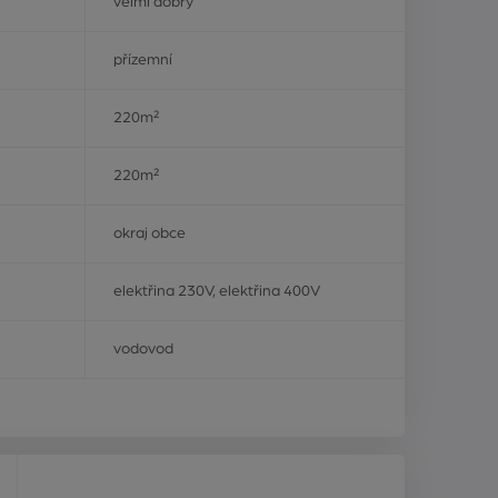
velmi dobrý
přízemní
220m²
220m²
okraj obce
elektřina 230V, elektřina 400V
vodovod