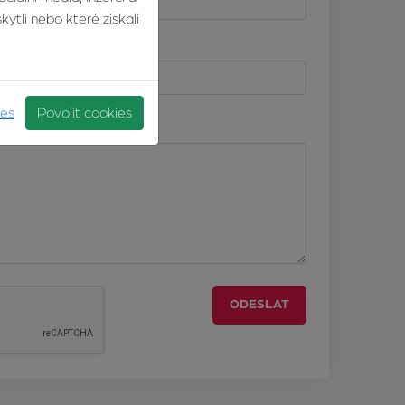
ytli nebo které získali
Telefonní číslo
ies
Povolit cookies
ODESLAT