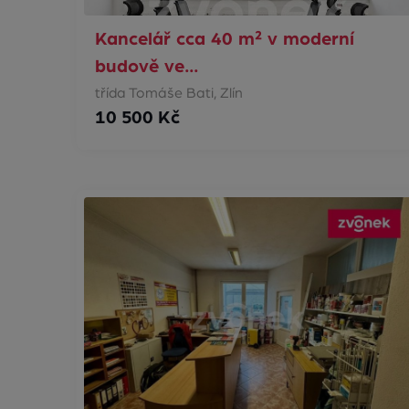
Kancelář cca 40 m² v moderní
budově ve…
třída Tomáše Bati, Zlín
10 500 Kč