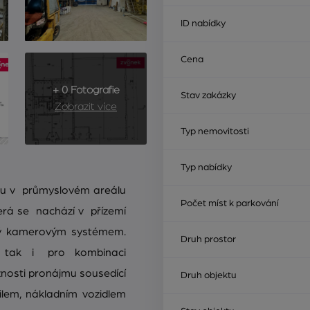
ID nabídky
Cena
+ 0 Fotografie
Stav zakázky
Zobrazit více
Typ nemovitosti
Typ nabídky
lu v průmyslovém areálu
Počet míst k parkování
erá se nachází v přízemí
ný kamerovým systémem.
Druh prostor
, tak i pro kombinaci
žnosti pronájmu sousedící
Druh objektu
lem, nákladním vozidlem