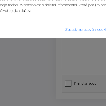
údaje mohou zkombinovat s dalšími informacemi, které jste jim posk
íváte jejich služby.
E-mail
Zásady zpracování cook
Zpráva