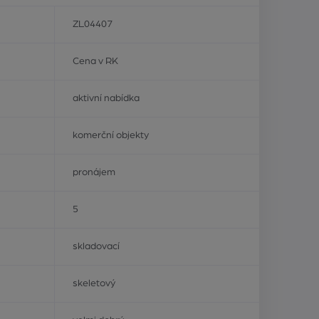
ZL04407
Cena v RK
aktivní nabídka
komerční objekty
pronájem
5
skladovací
skeletový