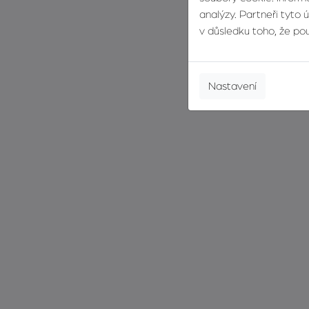
analýzy. Partneři tyto 
v důsledku toho, že použ
Nastavení