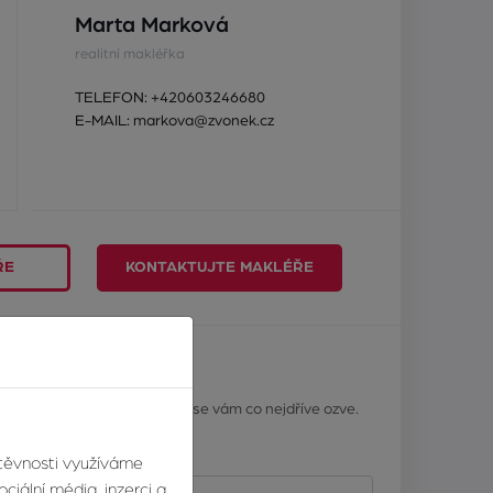
Marta Marková
realitní makléřka
TELEFON:
+420603246680
E-MAIL:
markova@zvonek.cz
ŘE
KONTAKTUJTE MAKLÉŘE
ář
? Napište nám a náš makléř se vám co nejdříve ozve.
Příjmení
štěvnosti využíváme
ciální média, inzerci a