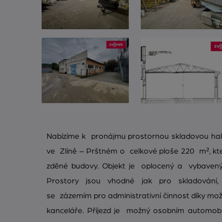
Nabízíme k pronájmu prostornou skladovou ha
ve Zlíně – Prštném o celkové ploše 220 m², kt
zděné budovy. Objekt je oplocený a vybave
Prostory jsou vhodné jak pro skladování
se zázemím pro administrativní činnost díky mo
kanceláře. Příjezd je možný osobním automobi