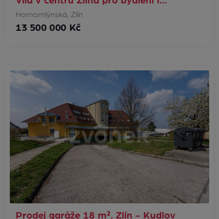
Vila v centru Zlína pro bydlení i…
Hornomlýnská, Zlín
13 500 000 Kč
Prodej garáže 18 m², Zlín - Kudlov