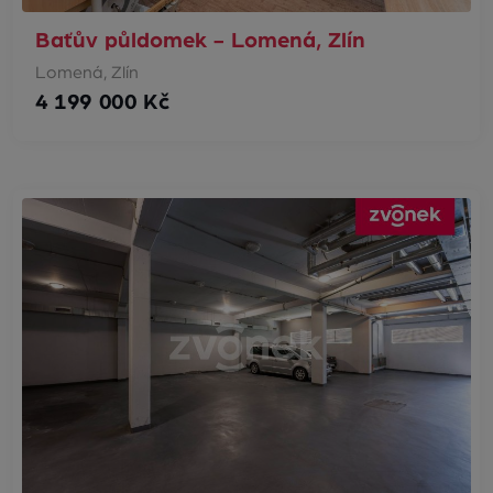
Baťův půldomek - Lomená, Zlín
Lomená, Zlín
4 199 000 Kč