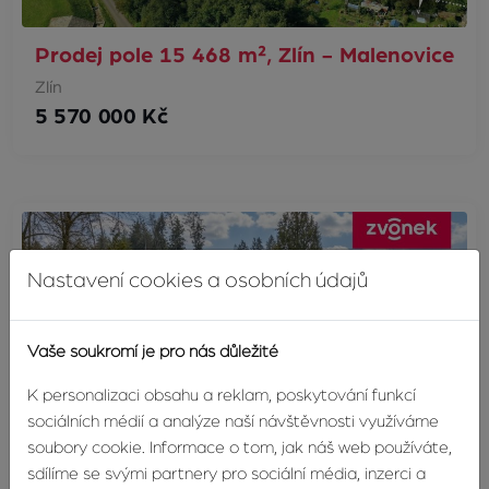
Prodej pole 15 468 m², Zlín - Malenovice
Zlín
5 570 000 Kč
Nastavení cookies a osobních údajů
Vaše soukromí je pro nás důležité
K personalizaci obsahu a reklam, poskytování funkcí
sociálních médií a analýze naší návštěvnosti využíváme
soubory cookie. Informace o tom, jak náš web používáte,
sdílíme se svými partnery pro sociální média, inzerci a