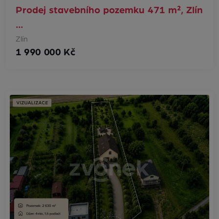
Prodej stavebního pozemku 471 m², Zlín
…
Zlín
1 990 000 Kč