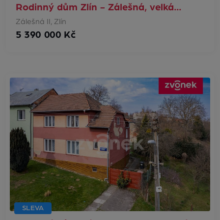
Rodinný dům Zlín - Zálešná, velká…
Zálešná II, Zlín
5 390 000 Kč
SLEVA