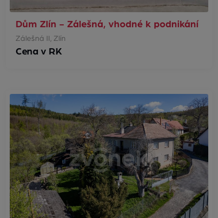
Dům Zlín - Zálešná, vhodné k podnikání
Zálešná II, Zlín
Cena v RK