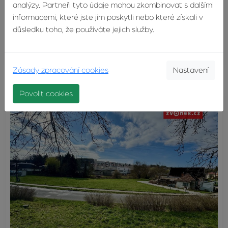
analýzy. Partneři tyto údaje mohou zkombinovat s dalšími
informacemi, které jste jim poskytli nebo které získali v
Prodej zahrady 616 m², Zlín - Malenovice
důsledku toho, že používáte jejich služby.
Zlín
990 000 Kč
Zásady zpracování cookies
Nastavení
Povolit cookies