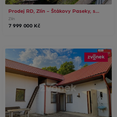
Prodej RD, Zlín - Štákovy Paseky, s…
Zlín
7 999 000 Kč