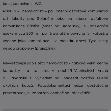
kout, koupelna s WC.
Přístup k nemovitosti - po obecní asfaltové komunikaci
od lokality pod Soláněm nebo po obecní asfaltové
komunikace údolím (směr od Karolinky), s posledním
úsekem cca 200 m po travnatém povrchu (v katastru
vedeno jako komunikace - v majetku obce). Tyto cesty
nejsou propojeny (průjezdné).
Nevýstižnější popis této nemovitosti - nabídka velmi cenné
komodity - a to klidu v podhůří Vsetínských vrchů
a Javorníků s výhledem na padesát odstínů zeleně
okolních kopců. Fotodokumentací nelze dostatečně
prezentovat, je zapotřebí osobně se přesvědčit.