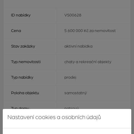
ID nabídky
VS00628
Cena
5 600 000 Kč za nemovitost
Stav zakázky
aktivní nabídka
Typ nemovitosti
chaty a rekreační objekty
Typ nabídky
prodej
Poloha objektu
samostatný
Typ domu
patrový
Nastavení cookies a osobních údajů
Druh objektu
smíšený