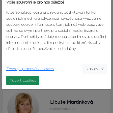
Vaše soukromí je pro nás důležité
Počet podlaží v
2
domě
K personalizaci obsahu a reklam, poskytování funkcí
sociálních médií a analýze naší návštěvnosti využíváme
Umístění objektu
polosamota
soubory cookie. Informace o tom, jak náš web používáte,
sdílíme se svými partnery pro sociální média, inzerci a
analýzy. Partneři tyto údaje mohou zkombinovat s dalšími
Zastavěná plocha
111m²
informacemi, které jste jim poskytli nebo které získali v
důsledku toho, že používáte jejich služby.
Užitná plocha
90m²
Stav objektu
dobrý
Zásady zpracování cookies
Nastavení
Energetický štítek
G - mimořádně nehospodárná
Povolit cookies
Libuše Martinková
realitní makléřka