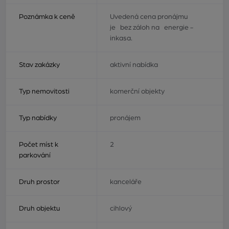
Poznámka k ceně
Uvedená cena pronájmu
je bez záloh na energie -
inkasa.
Stav zakázky
aktivní nabídka
Typ nemovitosti
komerční objekty
Typ nabídky
pronájem
Počet míst k
2
parkování
Druh prostor
kanceláře
Druh objektu
cihlový