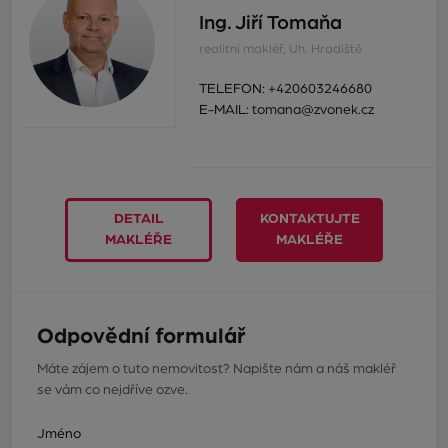
Ing. Jiří Tomaňa
realitní makléř, Uh. Hradiště
TELEFON:
+420603246680
E-MAIL:
tomana@zvonek.cz
DETAIL
KONTAKTUJTE
MAKLÉŘE
MAKLÉŘE
Odpovědní formulář
Máte zájem o tuto nemovitost? Napište nám a náš makléř
se vám co nejdříve ozve.
Jméno