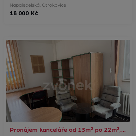
Napajedelská, Otrokovice
18 000 Kč
Pronájem kanceláře od 13m² po 22m²,…