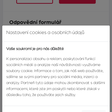
Odpovědní formulář
Máte zájem o tuto nemovitost? Napište nám a náš makléř
Nastavení cookies a osobních údajů
se vám co nejdříve ozve.
Jméno
Vaše soukromí je pro nás důležité
K personalizaci obsahu a reklam, poskytování funkcí
sociálních médií a analýze naší návštěvnosti využíváme
Příjmení
soubory cookie. Informace o tom, jak náš web používáte,
sdílíme se svými partnery pro sociální média, inzerci a
analýzy. Partneři tyto údaje mohou zkombinovat s dalšími
E-mail
informacemi, které jste jim poskytli nebo které získali v
důsledku toho, že používáte jejich služby.
Telefonní číslo