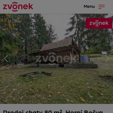
Menu
Prodej chaty 80 m², Horní Bečva