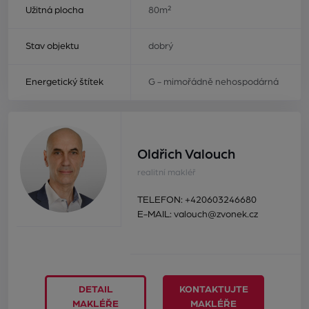
Užitná plocha
80m²
Stav objektu
dobrý
Energetický štítek
G - mimořádně nehospodárná
Oldřich Valouch
realitní makléř
TELEFON:
+420603246680
E-MAIL:
valouch@zvonek.cz
DETAIL
KONTAKTUJTE
MAKLÉŘE
MAKLÉŘE