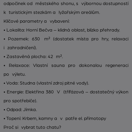
odpočinek od městského shonu, s výbornou dostupností
k turistickým stezkám a lyžařským areálům.
Klíčové parametry a vybavení:
• Lokalita: Horní Bečva – klidná oblast, blízko přehrady.
• Pozemek: 630 m² (dostatek místa pro hry, relaxaci
i zahradničení).
• Zastavěná plocha: 42 m².
• Relaxace: Vlastní sauna pro dokonalou regeneraci
po výletu.
• Voda: Studna (vlastní zdroj pitné vody).
• Energie: Elektřina 380 V (třífázová – dostatečný výkon
pro spotřebiče).
• Odpad: Jímka.
• Topení: Krbem, kamny a v patře el. přímotopy
Proč si vybrat tuto chatu?