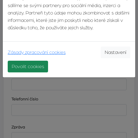
Máte zájem o tuto nemovitost? Napište nám a náš makléř
sdílíme se svými partnery pro sociální média, inzerci a
se vám co nejdříve ozve.
analýzy. Partneři tyto údaje mohou zkombinovat s dalšími
informacemi, které jste jim poskytli nebo které získali v
Jméno
důsledku toho, že používáte jejich služby.
Příjmení
Zásady zpracování cookies
Nastavení
Povolit cookies
E-mail
Telefonní číslo
Zpráva