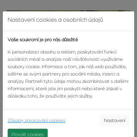
Nastavení cookies a osobních údajů
Vaše soukromí je pro nás důležité
K personalizaci obsahu a reklam, poskytování funkcí
sociálních médií a analýze naší návštěvnosti využíváme
soubory cookie. Informace o tom, jak náš web používáte,
sdílíme se svými partnery pro sociální média, inzerci a
analýzy. Partneři tyto údaje mohou zkombinovat s dalšími
informacemi, které jste jim poskytli nebo které získali v
NOVINKA
důsledku toho, že používáte jejich služby.
Prodej domu 4+kk před dokončením,…
Na Jordálce, Uherské Hradiště
10 350 000 Kč
Zásady zpracování cookies
Nastavení
Povolit cookies