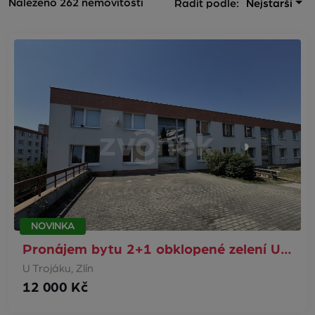
Nalezeno 262 nemovitostí
Řadit podle:
Nejstarší
NOVINKA
Pronájem bytu 2+1 obklopené zelení U…
U Trojáku, Zlín
12 000 Kč