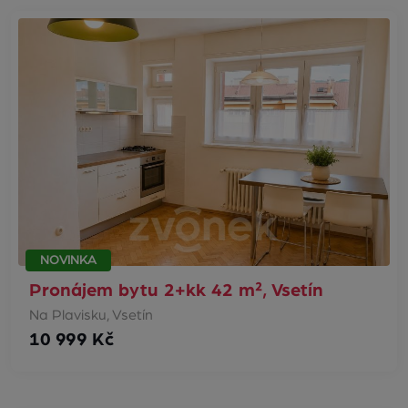
NOVINKA
Pronájem bytu 2+kk 42 m², Vsetín
Na Plavisku, Vsetín
10 999 Kč