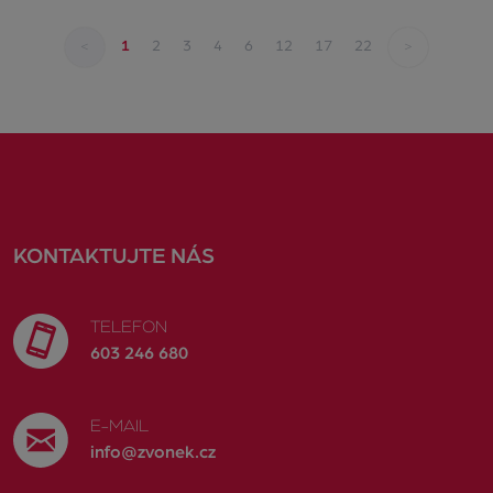
<
>
1
2
3
4
6
12
17
22
KONTAKTUJTE NÁS
TELEFON
603 246 680
E-MAIL
info@zvonek.cz