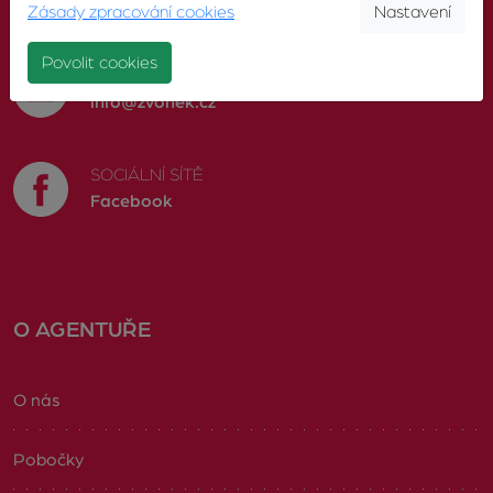
603 246 680
Zásady zpracování cookies
Nastavení
Povolit cookies
E-MAIL
info@zvonek.cz
SOCIÁLNÍ SÍTĚ
Facebook
O AGENTUŘE
O nás
Pobočky