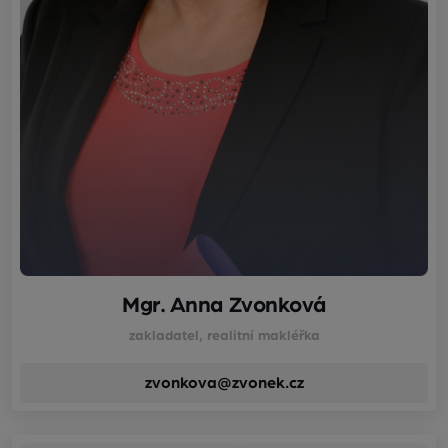
Mgr. Anna Zvonková
zakladatel, realitní makléřka
zvonkova@zvonek.cz