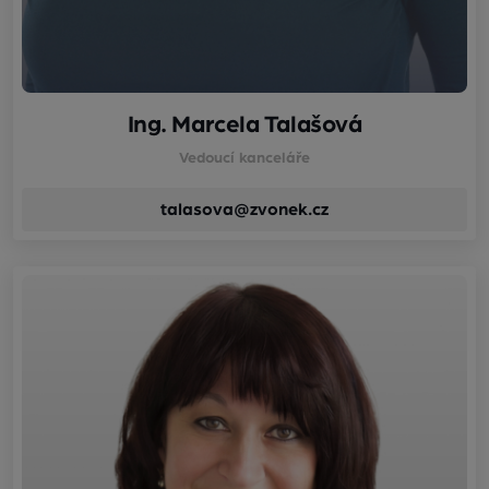
Ing. Marcela Talašová
Vedoucí kanceláře
talasova@zvonek.cz