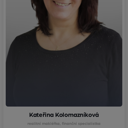
Kateřina Kolomazníková
realitní makléřka, finanční specialistka