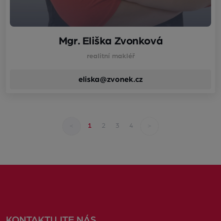
Mgr. Eliška Zvonková
realitní makléř
eliska@zvonek.cz
<
>
1
2
3
4
KONTAKTUJTE NÁS