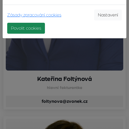
Zásady zpracování cookies
Nastavení
Povolit cookies
Kateřina Foltýnová
hlavní fakturantka
foltynova@zvonek.cz