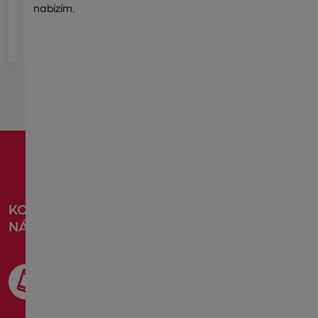
nabízím.
KONTAKTUJTE
NÁS
TELEFON
603
246