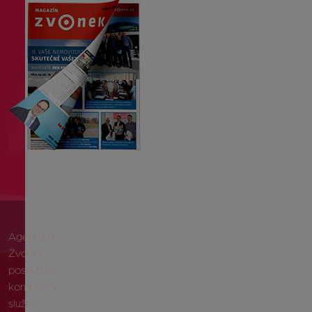
Agentura
Zvonek
poskytuje
komplexní
služby