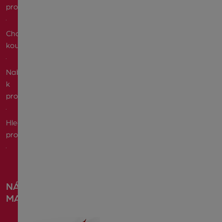
prodat
Chci
koupit
Nabízím
k
pronájmu
Hledám
pronájem
NÁŠ
MAGAZÍN