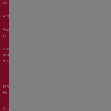
nás
Pobočky
Náš
tým
Volná
pracovní
místa
PRO
KLIENTY
Chci