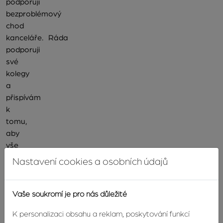
podporuji
bezproblémový
chod
kanceláře. Ráda
podporuji
své
kolegy
a
přispívám
k
tomu,
aby
vše
fungovalo
Nastavení cookies a osobních údajů
efektivně
a
v
Vaše soukromí je pro nás důležité
příjemné
K personalizaci obsahu a reklam, poskytování funkcí
atmosféře.