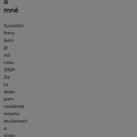
o
mně
Součástí
firmy
jsem
již
od
roku
2009.
Za
tu
dobu
jsem
nasbírala
mnoho
zkušeností
a
stala