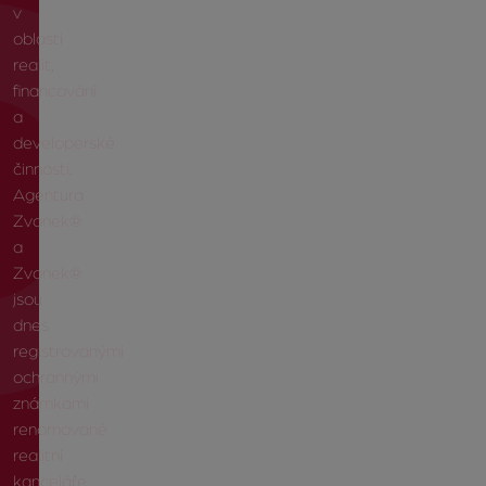
v
oblasti
realit,
financování
a
developerské
činnosti.
Agentura
Zvonek®
a
Zvonek®
jsou
dnes
registrovanými
ochrannými
známkami
renomované
realitní
kanceláře.