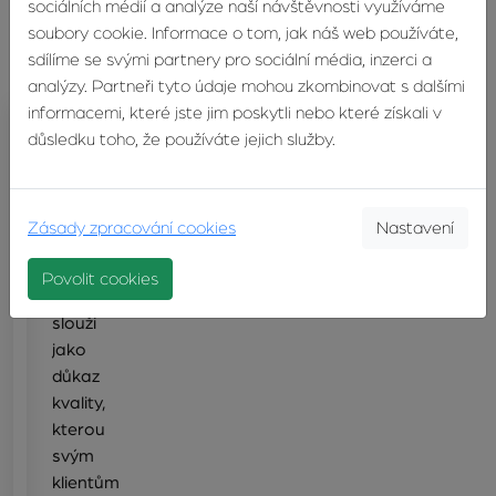
sociálních médií a analýze naší návštěvnosti využíváme
soubory cookie. Informace o tom, jak náš web používáte,
sdílíme se svými partnery pro sociální média, inzerci a
analýzy. Partneři tyto údaje mohou zkombinovat s dalšími
informacemi, které jste jim poskytli nebo které získali v
důsledku toho, že používáte jejich služby.
Získaná
ocenění
Zásady zpracování cookies
Nastavení
Má
získaná
Povolit cookies
ocenění
slouží
jako
důkaz
kvality,
kterou
svým
klientům