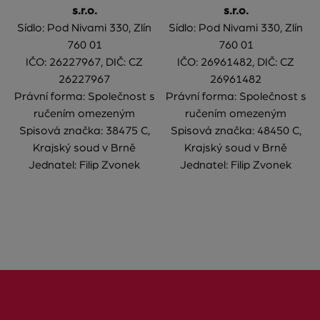
s.r.o.
s.r.o.
Sídlo: Pod Nivami 330, Zlín
Sídlo: Pod Nivami 330, Zlín
760 01
760 01
IČO: 26227967, DIČ: CZ
IČO: 26961482, DIČ: CZ
26227967
26961482
Právní forma: Společnost s
Právní forma: Společnost s
ručením omezeným
ručením omezeným
Spisová značka: 38475 C,
Spisová značka: 48450 C,
Krajský soud v Brně
Krajský soud v Brně
Jednatel: Filip Zvonek
Jednatel: Filip Zvonek