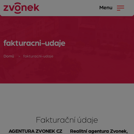
Menu
fakturacni-udaje
Domů
fakturacni-udaje
Fakturační údaje
AGENTURA ZVONEK CZ
Realitní agentura Zvonek,