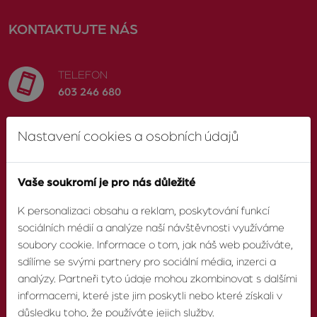
KONTAKTUJTE NÁS
TELEFON
603 246 680
Nastavení cookies a osobních údajů
E-MAIL
info@zvonek.cz
Vaše soukromí je pro nás důležité
SOCIÁLNÍ SÍTĚ
K personalizaci obsahu a reklam, poskytování funkcí
Facebook
sociálních médií a analýze naší návštěvnosti využíváme
soubory cookie. Informace o tom, jak náš web používáte,
sdílíme se svými partnery pro sociální média, inzerci a
analýzy. Partneři tyto údaje mohou zkombinovat s dalšími
informacemi, které jste jim poskytli nebo které získali v
O AGENTUŘE
důsledku toho, že používáte jejich služby.