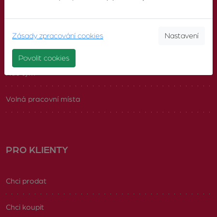
O nás
Zásady zpracování cookies
Nastavení
Pobočky
Povolit cookies
Náš tým
Volná pracovní místa
PRO KLIENTY
Chci prodat
Chci koupit