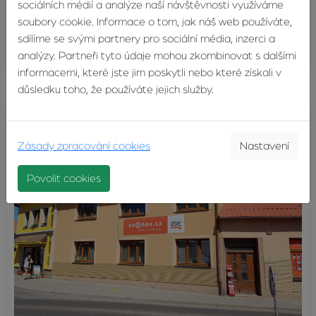
sociálních médií a analýze naší návštěvnosti využíváme
Zlín, Pod Nivami 330 (za sokolovnou)
soubory cookie. Informace o tom, jak náš web používáte,
TELEFON:
603 246 680
sdílíme se svými partnery pro sociální média, inzerci a
EMAIL:
agentura@zvonek.cz
analýzy. Partneři tyto údaje mohou zkombinovat s dalšími
informacemi, které jste jim poskytli nebo které získali v
důsledku toho, že používáte jejich služby.
Zásady zpracování cookies
Nastavení
Povolit cookies