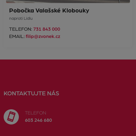
Pobočka Valašské Klobouky
naproti Lidlu
TELEFON:
731 843 000
EMAIL:
filip@zvonek.cz
KONTAKTUJTE NÁS
TELEFON
603 246 680