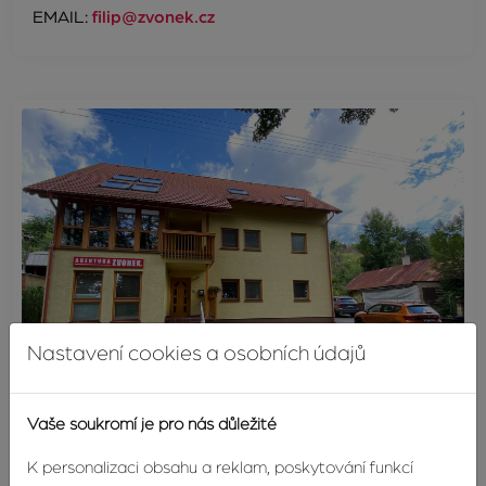
EMAIL:
filip@zvonek.cz
Nastavení cookies a osobních údajů
Vaše soukromí je pro nás důležité
Sídlo firmy
K personalizaci obsahu a reklam, poskytování funkcí