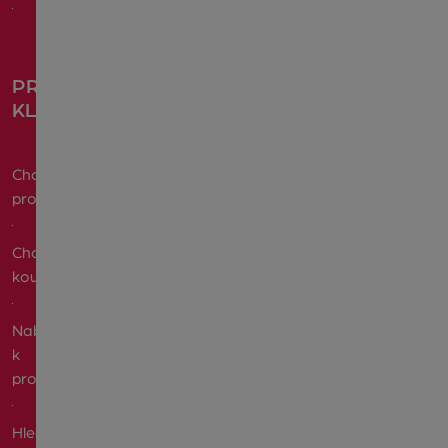
PRO
KLIENTY
Chci
prodat
Chci
koupit
Nabízím
k
pronájmu
Hledám