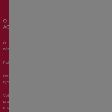
O
AGENTUŘE
O
nás
Pobočky
Náš
tým
Volná
pracovní
místa