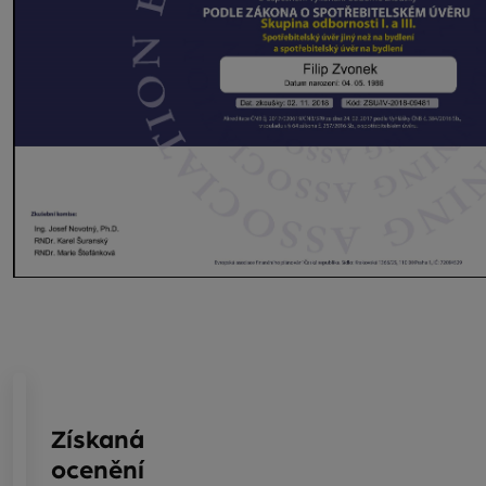
Získaná
ocenění