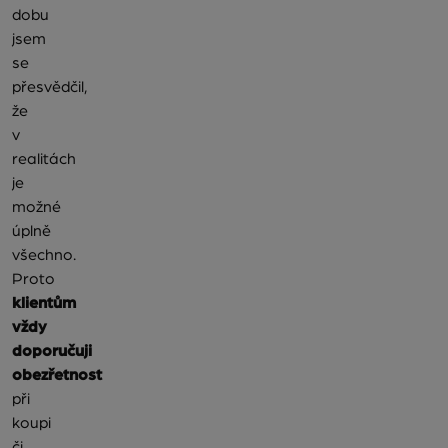
dobu
jsem
se
přesvědčil,
že
v
realitách
je
možné
úplně
všechno.
Proto
klientům
vždy
doporučuji
obezřetnost
při
koupi
či