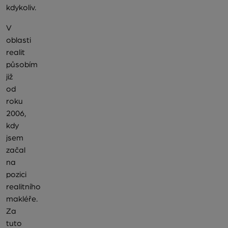
kdykoliv.
V
oblasti
realit
působím
již
od
roku
2006,
kdy
jsem
začal
na
pozici
realitního
makléře.
Za
tuto