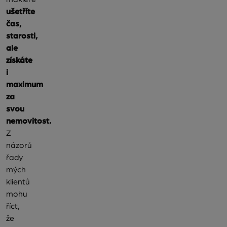
ušetříte
čas,
starosti,
ale
získáte
i
maximum
za
svou
nemovitost.
Z
názorů
řady
mých
klientů
mohu
říct,
že