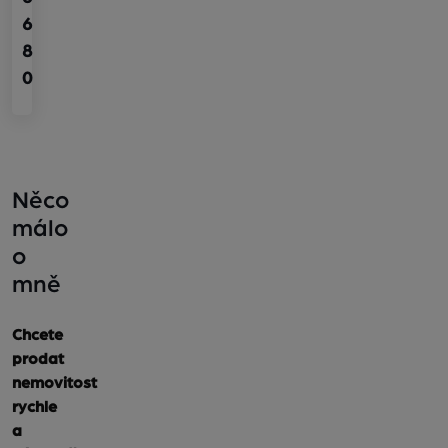
6
8
0
Něco
málo
o
mně
Chcete
prodat
nemovitost
rychle
a