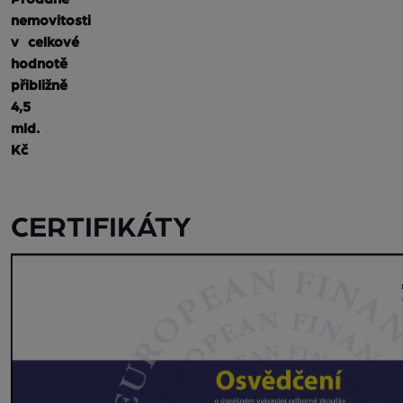
nemovitosti
v celkové
hodnotě
přibližně
4,5
mld.
Kč
CERTIFIKÁTY