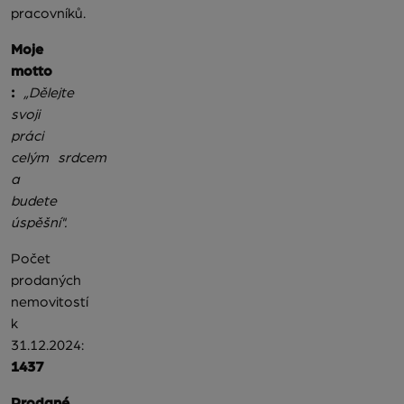
pracovníků.
Moje
motto
:
„Dělejte
svoji
práci
celým srdcem
a
budete
úspěšní".
Počet
prodaných
nemovitostí
k
31.12.2024:
1437
Prodané