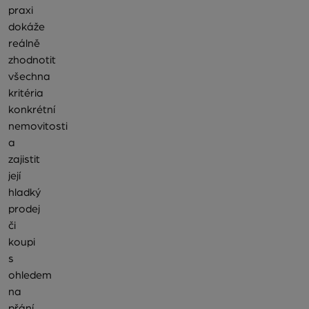
praxi
dokáže
reálně
zhodnotit
všechna
kritéria
konkrétní
nemovitosti
a
zajistit
její
hladký
prodej
či
koupi
s
ohledem
na
přání