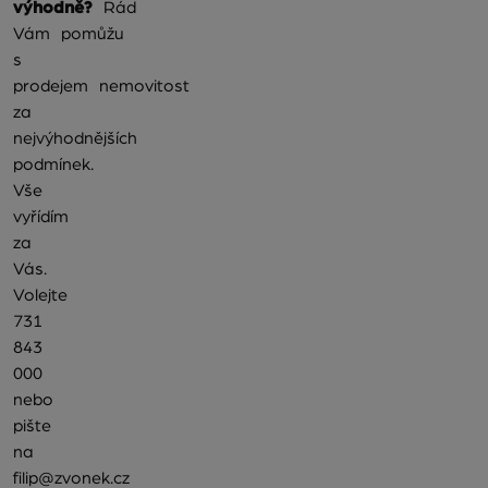
výhodně?
Rád
Vám pomůžu
s
prodejem nemovitost
za
nejvýhodnějších
podmínek.
Vše
vyřídím
za
Vás.
Volejte
731
843
000
nebo
pište
na
filip@zvonek.cz