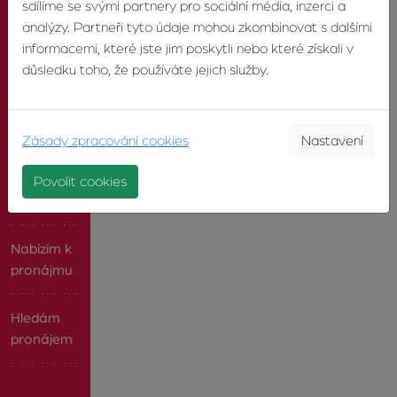
sdílíme se svými partnery pro sociální média, inzerci a
analýzy. Partneři tyto údaje mohou zkombinovat s dalšími
PRO
informacemi, které jste jim poskytli nebo které získali v
KLIENTY
důsledku toho, že používáte jejich služby.
Chci
prodat
Zásady zpracování cookies
Nastavení
Chci
Povolit cookies
koupit
Nabízím k
pronájmu
Hledám
pronájem