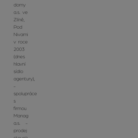
domy
a.s. ve
Zlíně,
Pod
Nivami
v roce
2003
(dnes
hlavní
sídlo
agentury),
-
spolupráce
s
firmou
Manag
a.s. -
prodej