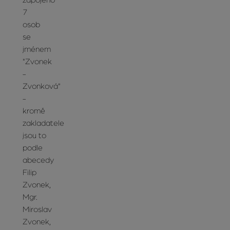
zapojeno
7
osob
se
jménem
"Zvonek
-
Zvonková"
-
kromě
zakladatele
jsou to
podle
abecedy
Filip
Zvonek,
Mgr.
Miroslav
Zvonek,