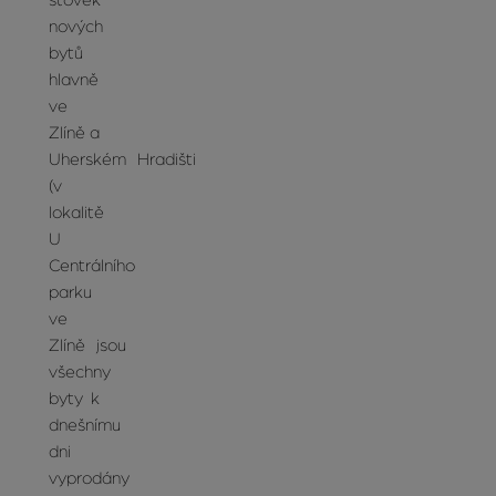
stovek
nových
bytů
hlavně
ve
Zlíně a
Uherském Hradišti
(v
lokalitě
U
Centrálního
parku
ve
Zlíně jsou
všechny
byty k
dnešnímu
dni
vyprodány