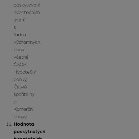
poskytování
hypotečních
úvěrů
s
řadou
významných
bank
včetně
ČSOB,
Hypoteční
banky,
České
spořitelny
a
Komerční
banky.
Hodnota
poskytnutých