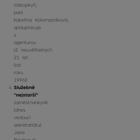
zástupkyň,
paní
Kateřina Kolomazníková,
spolupracuje
s
agenturou
již neuvěřitelných
21 let
(od
roku
1996)!
Služebně
"nejstarší"
zaměstnankyně
(dnes
vedoucí
sekretariátu)
Jana