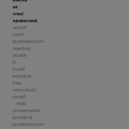
klientů
se
vrací
opakovaně
,
někteří
klienti
prostřednictvím
agentury
prodali
či
koupili
postupně
řadu
nemovitostí,
rovněž
řada
pronajímatelů
pronajímá
prostřednictvím