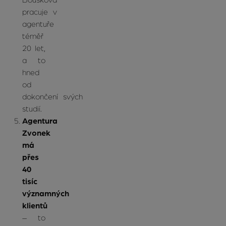
Boušková
pracuje v
agentuře
téměř
20 let,
a to
hned
od
dokončení svých
studií.
Agentura
Zvonek
má
přes
40
tisíc
významných
klientů
– to