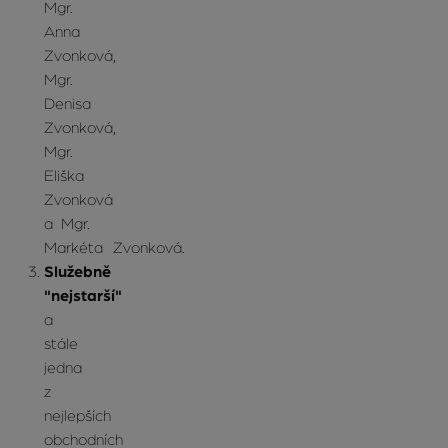
Mgr.
Anna
Zvonková,
Mgr.
Denisa
Zvonková,
Mgr.
Eliška
Zvonková
a Mgr.
Markéta Zvonková.
Služebně
"nejstarší"
a
stále
jedna
z
nejlepších
obchodních