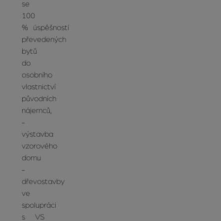
se
100
% úspěšností
převedených
bytů
do
osobního
vlastnictví
původních
nájemců,
-
výstavba
vzorového
domu
-
dřevostavby
ve
spolupráci
s VS