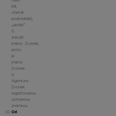
řada
lidí,
včetně
podvodníků,
„ukrást“
či
zneužít
jméno Zvonek,
proto
je
jméno
Zvonek
a
Agentura
Zvonek
registrovanou
ochrannou
známkou.
Od