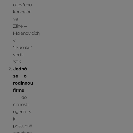
otevřena
kancelář
ve
Zlíně –
Malenovicích,
v
"likusáku"
vedle
STK.
Jedná
se o
rodinnou
firmu
– do
činnosti
agentury
je
postupně