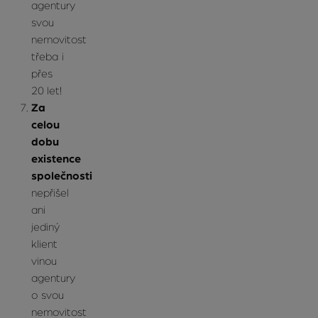
agentury
svou
nemovitost
třeba i
přes
20 let!
Za
celou
dobu
existence
společnosti
nepřišel
ani
jediný
klient
vinou
agentury
o svou
nemovitost