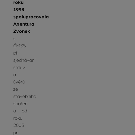
roku
1993
spolupracovala
Agentura
Zvonek
s
ČMSS
při
sjednávání
smluv
a
úvěrů
ze
stavebního
spoření
a od
roku
2003
při