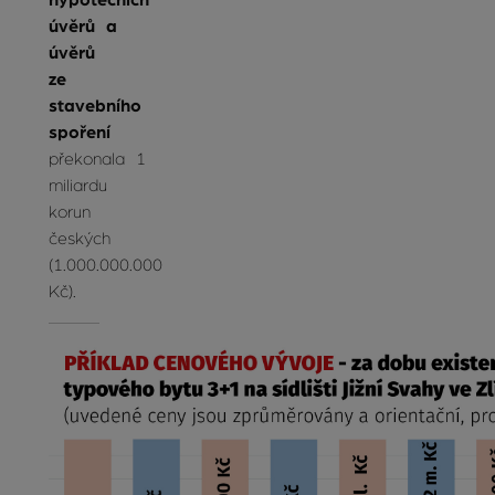
hypotečních
úvěrů a
úvěrů
ze
stavebního
spoření
překonala 1
miliardu
korun
českých
(1.000.000.000
Kč).