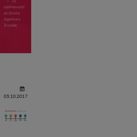
11
zajímavostí
ze života
Agentury
Zvonek
03.10.2017