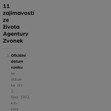
11
zajímavostí
ze
života
Agentury
Zvonek
Oficiální
datum
vzniku
se
datuje
ke dni
2.
října 1992,
kdy
byla