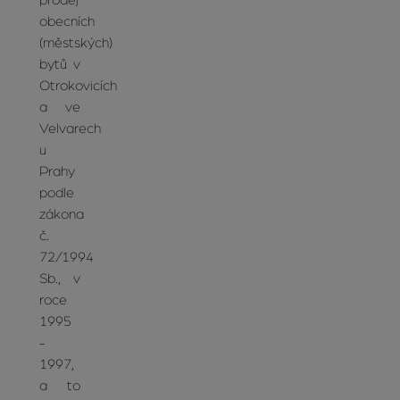
prodej
obecních
(městských)
bytů v
Otrokovicích
a ve
Velvarech
u
Prahy
podle
zákona
č.
72/1994
Sb., v
roce
1995
-
1997,
a to