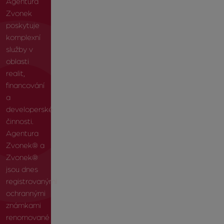
Agentura
Zvonek
poskytuje
komplexní
služby v
oblasti
realit,
financování
a
developerské
činnosti.
Agentura
Zvonek® a
Zvonek®
jsou dnes
registrovanými
ochrannými
známkami
renomované