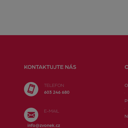
KONTAKTUJTE NÁS
TELEFON
O
603 246 680
P
E-MAIL
N
info@zvonek.cz