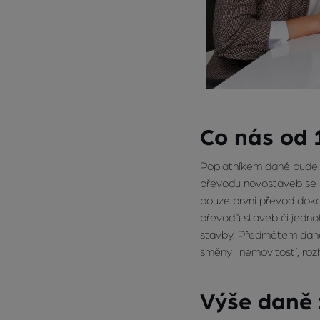
Co nás od 
Poplatníkem daně bude na
převodu novostaveb se 
pouze první převod dok
převodů staveb či jedno
stavby. Předmětem daně 
směny nemovitostí, roz
Výše daně 