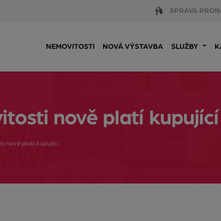
SPRÁVA PRON
NEMOVITOSTI
NOVÁ VÝSTAVBA
SLUŽBY
K
tosti nově platí kupující
i nově platí kupující