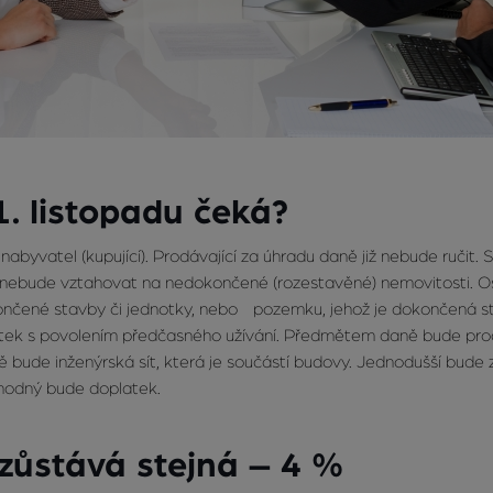
1. listopadu čeká?
byvatel (kupující). Prodávající za úhradu daně již nebude ručit. 
nebude vztahovat na nedokončené (rozestavěné) nemovitosti. 
ončené stavby či jednotky, nebo pozemku, jehož je dokončená s
tek s povolením předčasného užívání. Předmětem daně bude prod
bude inženýrská sít, která je součástí budovy. Jednodušší bude 
hodný bude doplatek.
zůstává stejná – 4 %