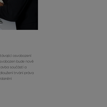
Stávající osvobození
Osvobozen bude nově
tavba součástí a
loužení trvání práva
zdanění