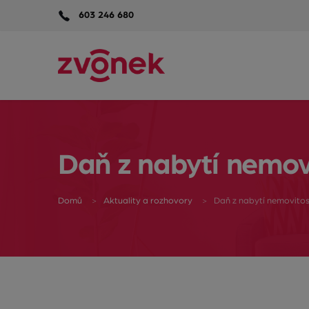
603 246 680
Daň z nabytí nemovi
Domů
Aktuality a rozhovory
Daň z nabytí nemovitost