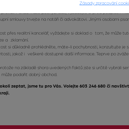
Zásady zpracování cook
prostředkovatelské smlouvy, vyžadujte přesné znění ve všech její
rovizi. Pokud máte pochybnosti, vyžádejte si před podpisem kon
pní smlouvy trvejte na notáři či advokátovi. Jinými osobami psa
ost přes realitní kancelář, vyžádejte si doklad o tom, že může tu
íze a zklamání.
st si důkladně prohlédněte, máte-li pochybnosti, konzultujte je
tosti, jakož i veškeré dostupné další informace. Teprve po zváže
rotože na základě shora uvedených faktů jste si určitě vybrali ser
 může podařit dobrý obchod.
cokoli zeptat, jsme tu pro Vás. Volejte 603 246 680 či navštiv
raji.