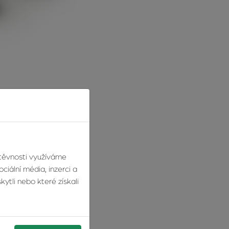
jícím fantastické
eláří, celkové atmosféry.
štěvnosti využíváme
tšina z nich má své
ciální média, inzerci a
ytli nebo které získali
ní kancelář vás nebude
 který splňuje veškeré