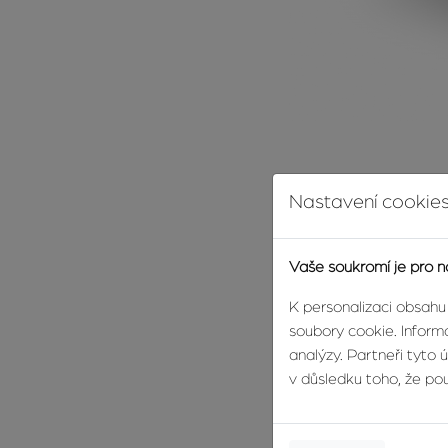
Deset tipů pro klienty, k
Nastavení cookies
Vyhledávejte služby
nemovitosti a služb
Vaše soukromí je pro n
Ve vámi vybrané real
Řekne vám to víc ne
K personalizaci obsahu
Vyžadujte komplexní
soubory cookie. Informa
provozní předpisy, k
analýzy. Partneři tyto 
Neuzavírejte smlouv
v důsledku toho, že použ
nutit k okamžitému
Uzavírejte jen tako
podmínky prodeje s