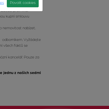
ies
Povolit cookies
ch ustanoveních, zvláště
zultaci právníka.
nou kupní smlouvu
to nemovitost nabízet.
 s odborníkem. Vyžádejte
ní všech faktů se
iózní kancelář. Pouze za
te jednu z našich sedmi