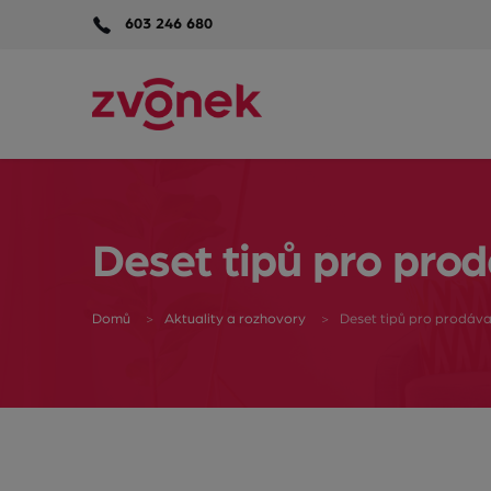
603 246 680
Deset tipů pro prod
Domů
Aktuality a rozhovory
Deset tipů pro prodávaj