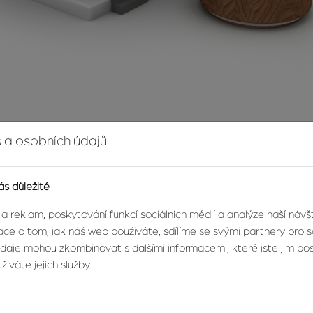
teří plánují prodat nemovitost:
 a osobních údajů
 zavedených realitních kanceláří. Vyhýbejte se jednotlivcům, slibu
y.
ás důležité
itní kanceláři si všímejte jednání jejích pracovníků, vybavení kanc
ž jakákoli reklama.
 a reklam, poskytování funkcí sociálních médií a analýze naší náv
 informace o způsobu práce kanceláře, kterou jste si vybrali. Vě
ce o tom, jak náš web používáte, sdílíme se svými partnery pro so
teré si pečlivě prostudujte.
údaje mohou zkombinovat s dalšími informacemi, které jste jim posk
u s kanceláří dříve, než vše pečlivě zvážíte. Žádná solidní realit
íváte jejich služby.
 rozhodnutí.
vou smlouvu, ve které se zavazujete akceptovat pouze kupujícího,
pecifikované ve zprostředkovatelské smlouvě.