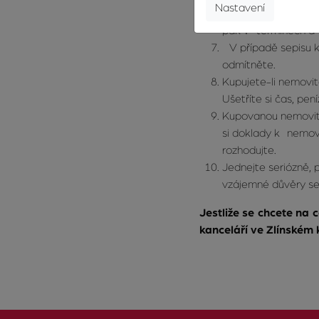
Nastavení
Dbejte na úplnost z
pak v termínech a p
V případě sepisu ku
odmítněte.
Kupujete-li nemovit
Ušetříte si čas, pen
Kupovanou nemovito
si doklady k nemovi
rozhodujte.
Jednejte seriózně, p
vzájemné důvěry se
Jestliže se chcete na 
kanceláří ve Zlínském k