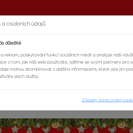
 a osobních údajů
ás důležité
 a reklam, poskytování funkcí sociálních médií a analýze naší náv
acovníci, obchodní partneři,
ce o tom, jak náš web používáte, sdílíme se svými partnery pro so
li krásné a pohodové Vánoce, plné radosti a štěstí. Do no
údaje mohou zkombinovat s dalšími informacemi, které jste jim posk
é zdraví, spoustu štěstí a pozitivních myšlenek.
íváte jejich služby.
 přízeň a věříme, že spolu vše ve zdraví přečkáme.
é vykročení do roku 2021 přeje tým Agentury Zvonek.
Zásady zpracování cook