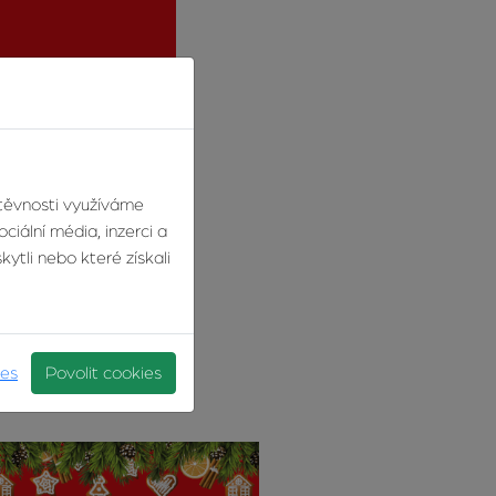
štěvnosti využíváme
ciální média, inzerci a
vého roku Vám ze srdce
ytli nebo které získali
ies
Povolit cookies