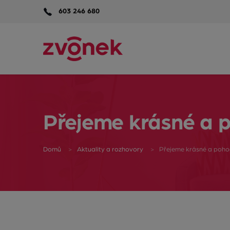
603 246 680
Přejeme krásné a 
Domů
Aktuality a rozhovory
Přejeme krásné a poh