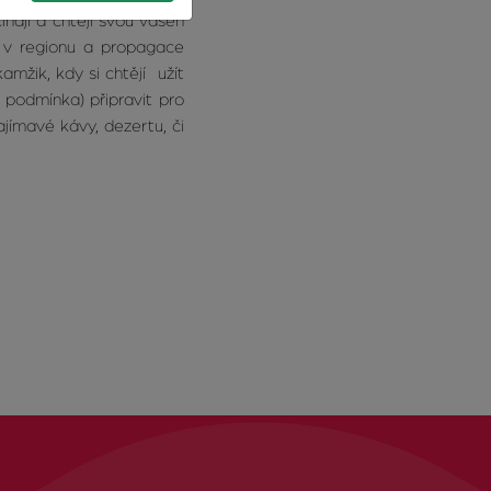
nají a chtějí svou vášeň
 v regionu a propagace
mžik, kdy si chtějí užít
 podmínka) připravit pro
ímavé kávy, dezertu, či