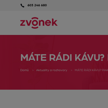
603 246 680
MÁTE RÁDI KÁVU? 
Domů
Aktuality a rozhovory
MÁTE RÁDI KÁVU? PAK