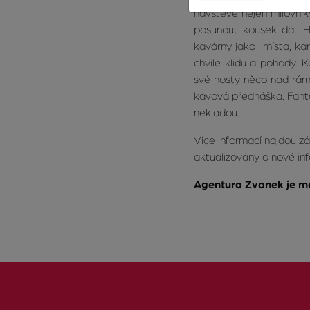
návštěvě nejen milovník
posunout kousek dál. 
kavárny jako místa, kam 
chvíle klidu a pohody. 
své hosty něco nad rám
kávová přednáška. Fanta
nekladou…
Více informací najdou z
aktualizovány o nové in
Agentura Zvonek je m