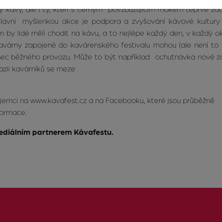
y kávy, ale i ty, kteří s černým povzbuzujícím mokem teprve začí
Hlavní myšlenkou akce je podpora a zvyšování kávové kultury
by lidé měli chodit na kávu, a to nejlépe každý den, v každý oka
Kavárny zapojené do kavárenského festivalu mohou (ale není to
ec běžného provozu. Může to být například ochutnávka nové zaj
zii kavárníků se meze
ájemci na www.kavafest.cz a na Facebooku, které jsou průběžně
formace.
ediálním partnerem Kávafestu.