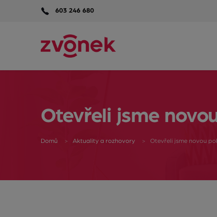
603 246 680
Otevřeli jsme novo
Domů
Aktuality a rozhovory
Otevřeli jsme novou p