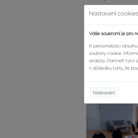
Nastavení cookies
Vaše soukromí je pro n
K personalizaci obsahu
soubory cookie. Informa
analýzy. Partneři tyto 
v důsledku toho, že použ
Nastavení