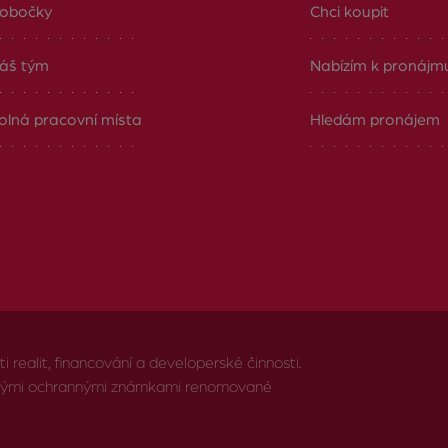
obočky
Chci koupit
áš tým
Nabízím k pronájm
olná pracovní místa
Hledám pronájem
realit, financování a developerské činnosti.
anými ochrannými známkami renomované