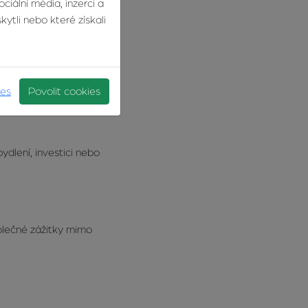
ciální média, inzerci a
ytli nebo které získali
htějí mít jistotu,
ůj život, my se postaráme
ies
Povolit cookies
dlení, investici nebo
polečné zážitky mimo