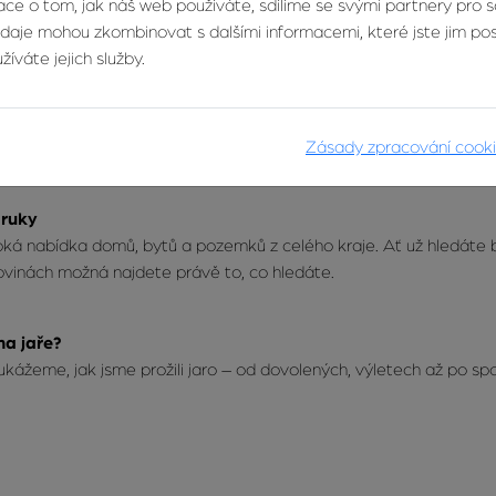
ce o tom, jak náš web používáte, sdílíme se svými partnery pro so
údaje mohou zkombinovat s dalšími informacemi, které jste jim posk
íváte jejich služby.
ivot pronajímatele
ejte bez starost! – kompletní správu pronájmů pro všechny, kteří c
é starosti s nájemci, platbami nebo opravami. Vy se staráte o sv
Zásady zpracování cook
rvis.
 ruky
ká nabídka domů, bytů a pozemků z celého kraje. Ať už hledáte by
ovinách možná najdete právě to, co hledáte.
na jaře?
ukážeme, jak jsme prožili jaro – od dovolených, výletech až po s