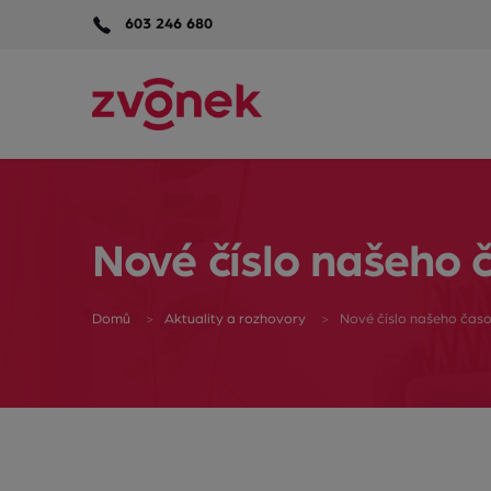
603 246 680
Nové číslo našeho 
Domů
Aktuality a rozhovory
Nové číslo našeho časo