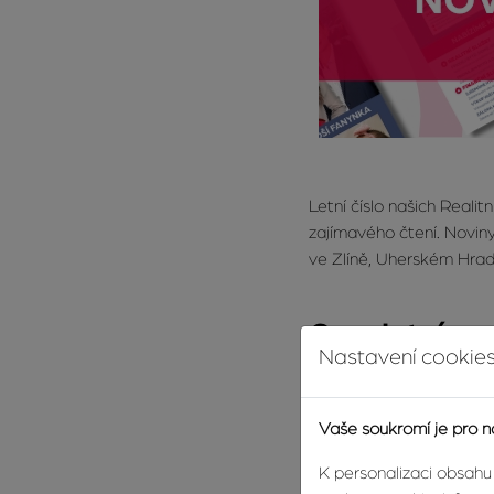
Letní číslo našich Realit
zajímavého čtení. Novin
ve Zlíně, Uherském Hrad
Co v letním 
Nastavení cookies
Rozhovor, který vás v
Vaše soukromí je pro n
Velkým lákadlem tohoto č
noblesou a životní moud
K personalizaci obsahu
světem. Je to čtení, kter