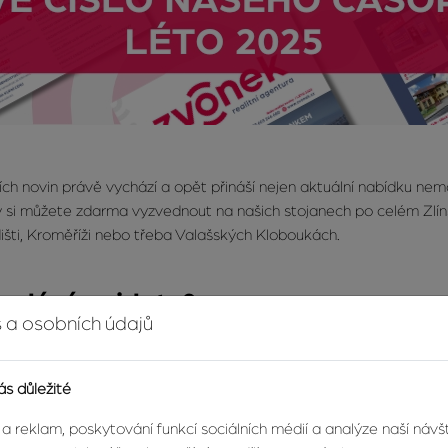
ních novin právě vychází a opět přináší nejen aktuální nabídku nemo
y si můžete zdarma vyzvednout na našich stojanech po celém Zlíns
išti, Kroměříži nebo třeba Valašských Kloboukách.
vydání najdete?​
 a osobních údajů
ezme zpět v čase
ás důležité
ísla je výjimečný rozhovor s paní Marií Novákovou, nejstarší obč
rostí vzpomíná na dobu Tomáše Bati, atmosféru tehdejšího Zlína 
 a reklam, poskytování funkcí sociálních médií a analýze naší náv
é zahřeje i k zamyšlení.