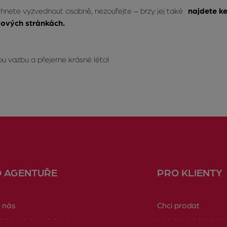
tihnete vyzvednout osobně, nezoufejte – brzy jej také
najdete ke
ových stránkách.
ou vazbu a přejeme krásné léto!
O AGENTUŘE
PRO KLIENTY
 nás
Chci prodat