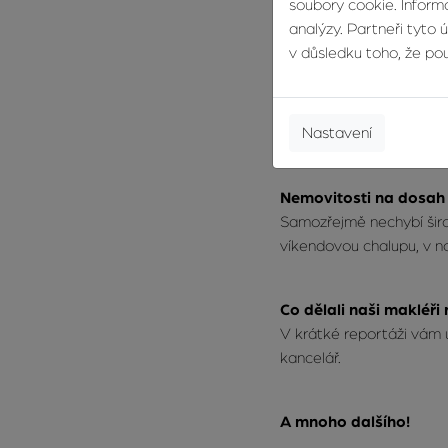
soubory cookie. Informa
analýzy. Partneři tyto 
v důsledku toho, že použ
Služba pro klidnější ž
Naši služba pro pronajím
pravidelné příjmy a žádn
Nastavení
o váš byt. Váš byt, náš se
Nemovitosti na dosah
Samozřejmě nechybí širo
víkendovou chalupu, v n
Co dělali naši makléři 
V krátké reportáži vám 
kancelář.
A mnoho dalšího!