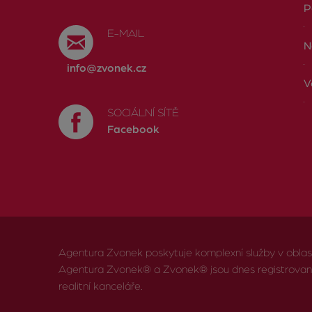
P
E-MAIL
N
info@zvonek.cz
V
SOCIÁLNÍ SÍTĚ
Facebook
Agentura Zvonek poskytuje komplexní služby v oblasti 
Agentura Zvonek® a Zvonek® jsou dnes registrov
realitní kanceláře.