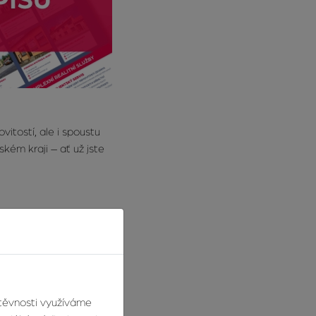
vitostí, ale i spoustu
kém kraji – ať už jste
ankou města Zlína. S
a porovnává ji s dnešním
štěvnosti využíváme