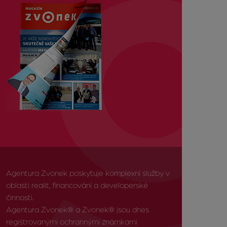
Agentura Zvonek poskytuje komplexní služby v
oblasti realit, financování a developerské
činnosti.
Agentura Zvonek® a Zvonek® jsou dnes
registrovanými ochrannými známkami