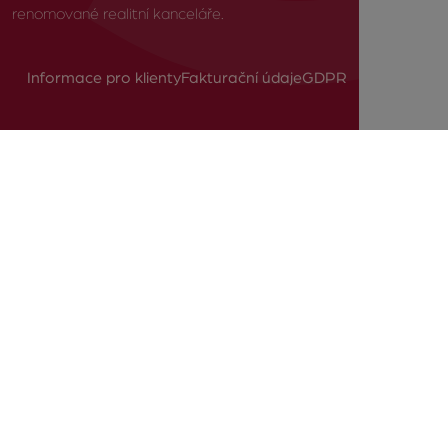
renomované realitní kanceláře.
Informace pro klienty
Fakturační údaje
GDPR