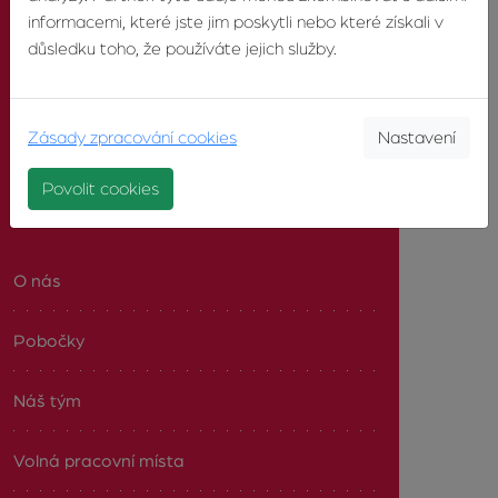
informacemi, které jste jim poskytli nebo které získali v
důsledku toho, že používáte jejich služby.
SOCIÁLNÍ SÍTĚ
Facebook
Zásady zpracování cookies
Nastavení
Povolit cookies
O AGENTUŘE
O nás
Pobočky
Náš tým
Volná pracovní místa