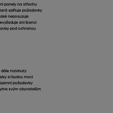
rní panely na střechu
která splňuje požadavky
také neposuzuje
evyžaduje ani licenci
stavby pod ochranou
dále rozvinuty
pisy si budou moci
 územní požadavky
skytne svým obyvatelům