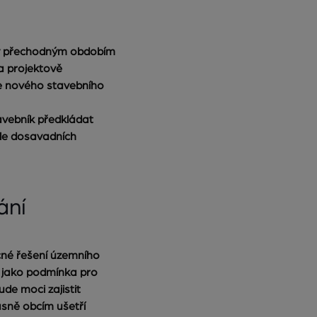
íky přechodným obdobím
a projektově
le nového stavebního
vebník předkládat
dle dosavadních
ání
cné řešení územního
a jako podmínka pro
de moci zajistit
asně obcím ušetří