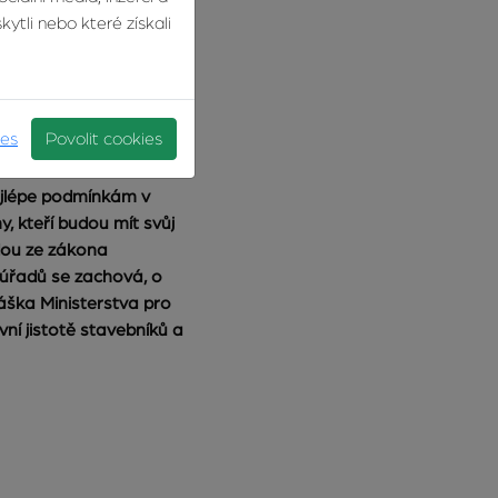
ytli nebo které získali
ch, kde
ies
Povolit cookies
ejlépe podmínkám v
, kteří budou mít svůj
dou ze zákona
 úřadů se zachová, o
áška Ministerstva pro
ní jistotě stavebníků a