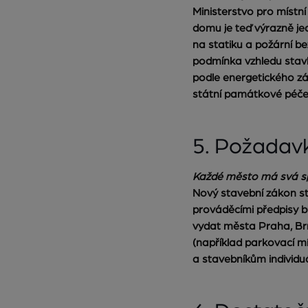
Ministerstvo pro místní
domu je teď výrazně je
na statiku a požární 
podmínka vzhledu stavby
podle energetického zá
státní památkové péče
5. Požadav
Každé město má svá spe
Nový stavební zákon st
prováděcími předpisy b
vydat města Praha, Brn
(například parkovací m
a stavebníkům individu