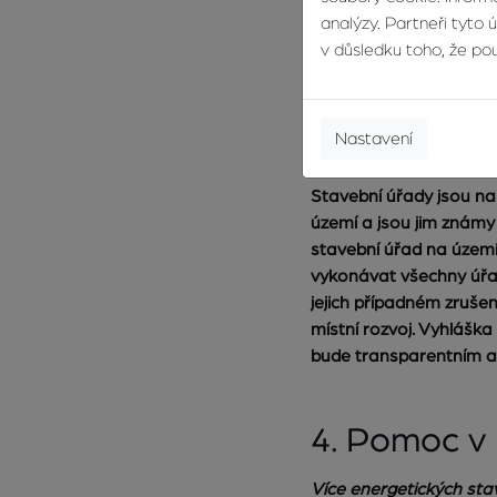
analýzy. Partneři tyto 
v důsledku toho, že použ
3. O nových
vznikají
Nastavení
Zachování stavebních 
Stavební úřady jsou na
území a jsou jim známy
stavební úřad na území
vykonávat všechny úřad
jejich případném zruše
místní rozvoj. Vyhláška
bude transparentním a
4. Pomoc v b
Více energetických sta