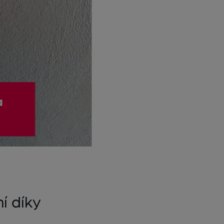
í díky