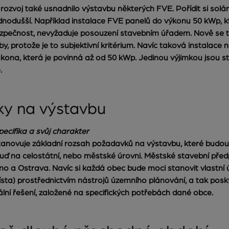
 rozvoj také usnadnilo výstavbu některých FVE. Pořídit si solá
dnodušší. Například instalace FVE panelů do výkonu 50 kWp, 
bezpečnost, nevyžaduje posouzení stavebním úřadem. Nově se 
, protože je to subjektivní kritérium. Navíc taková instalace n
kona, která je povinná až od 50 kWp. Jedinou výjimkou jsou 
.
ky na výstavbu
cifika a svůj charakter
anovuje základní rozsah požadavků na výstavbu, které budou 
uď na celostátní, nebo městské úrovni. Městské stavební před
o a Ostrava. Navíc si každá obec bude moci stanovit vlastní
ísta) prostřednictvím nástrojů územního plánování, a tak po
ální řešení, založené na specifických potřebách dané obce.