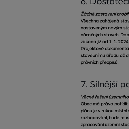
6. Dostate
Žádné zastavení probíha
Všechna zahájená stave
nastaveným novým stav
náročných staveb. Dopr
zákona již od 1. 1. 2024
Projektové dokumentac
stavebnímu úřadu až do
právních předpisů.
7. Silnější
Věcné řešení územního 
Obec má právo pořídit 
plánu je v rukou místn
rozhodování, bude muset
zpracování územní stud