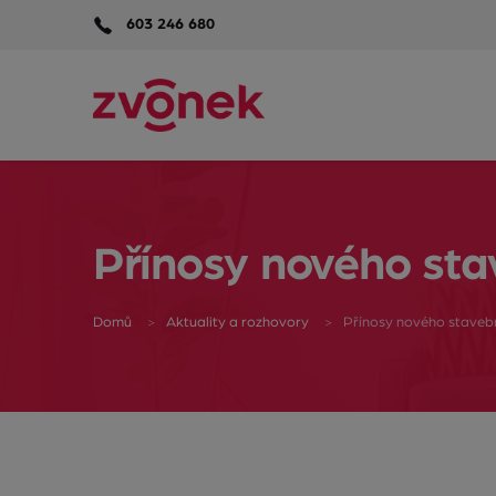
603 246 680
Přínosy nového st
Domů
Aktuality a rozhovory
Přínosy nového staveb