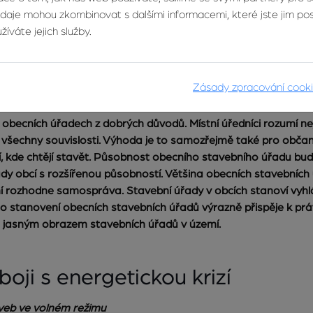
údaje mohou zkombinovat s dalšími informacemi, které jste jim posk
íváte jejich služby.
 stavbách se rozhoduje v míste
Zásady zpracování cook
úřadů ve městech a obcích
 obecních úřadech z dobrých důvodů. Místní úředníci rozumí n
 všechny souvislosti. Výhoda je to samozřejmě také pro občany
, kde chtějí stavět. Působnost obecního stavebního úřadu bu
y obcí s rozšířenou působností. Většina obecních stavebních
ní rozhodne samospráva. Stavební úřady v obcích stanoví vyhl
 o stanovení obecních stavebních úřadů výrazně přispěje k práv
 jasným obrazem stavebních úřadů v území.
oji s energetickou krizí
veb ve volném režimu