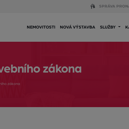
SPRÁVA PRON
NEMOVITOSTI
NOVÁ VÝSTAVBA
SLUŽBY
K
avebního zákona
ního zákona