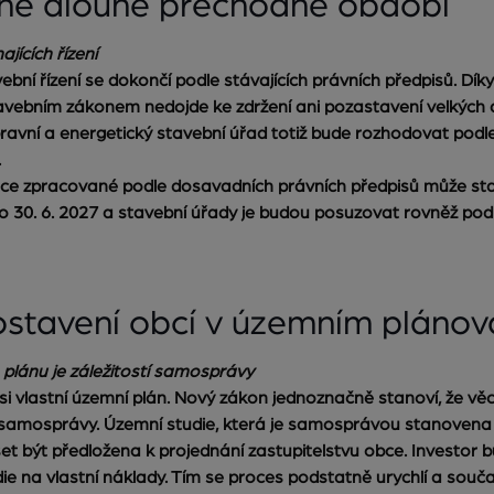
čně dlouhé přechodné období
jících řízení
bní řízení se dokončí podle stávajících právních předpisů. D
ebním zákonem nedojde ke zdržení ani pozastavení velkých 
avní a energetický stavební úřad totiž bude rozhodovat pod
.
e zpracované podle dosavadních právních předpisů může sta
 30. 6. 2027 a stavební úřady je budou posuzovat rovněž po
 postavení obcí v územním plánov
plánu je záležitostí samosprávy
si vlastní územní plán. Nový zákon jednoznačně stanoví, že vě
í samosprávy. Územní studie, která je samosprávou stanoven
 být předložena k projednání zastupitelstvu obce. Investor bu
ie na vlastní náklady. Tím se proces podstatně urychlí a souč