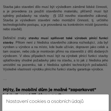
Stavba jako stavební dílo musí být výsledkem záměrné lidské činnosti,
a je provedena za použití stavebního materiálu, přičemž musí být
splněny požadavky na stavby (§ 153 nového stavebního zákona).
Stavba je výsledkem stavební nebo montážní činnosti, tj. určitého
technologického postupu, a je provedená na konkrétním místě (pozemku
nebo stavbě).
Definiční znaky
stavby musí splňovat také výrobek plnící funkci
. Přitom není z hlediska stavebního zákona rozhodující, zda byl
stavby
vyroben u výrobce a na místo, kde bude užíván, dopraven jako celek a
tam osazen, nebo zda je montován přímo na staveništi z dílů dodaných
výrobcem. V obou případech musí být na výrobek plnící funkci stavby
uplatňovány shodné požadavky jako na stavbu, a to jak z hlediska jeho
umístění na pozemku, tak z hlediska splnění technických požadavků.
Výsledné vlastnosti výrobku plnícího funkci stavby garantuje výrobce.
....
Mýty, že mobilní dům je možné "zaparkovat"
kdekoli, snad již dávno padly
Nastavení cookies a osobních údajů
Nová definice stavby v novém stavebním zákoně to dále upřesňuje.
Proto je třeba vědět, že mobilní dům, využívaný pro bydlení nebo