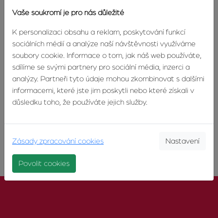
rodinnou rekreaci, bude úřady posuzován ze stejných hledisek jako
Vaše soukromí je pro nás důležité
stavba rodinného domu nebo stavba pro rekreaci. Musí být tedy umístěn
na pozemku v souladu s územně plánovací dokumentací, odpovídat
K personalizaci obsahu a reklam, poskytování funkcí
architektonickým hodnotám v území, a také splňovat podmínky
mechanické odolnosti a stability, požární bezpečnosti, hygieny, úspory
sociálních médií a analýze naší návštěvnosti využíváme
energie a tepla.
soubory cookie. Informace o tom, jak náš web používáte,
sdílíme se svými partnery pro sociální média, inzerci a
analýzy. Partneři tyto údaje mohou zkombinovat s dalšími
Zdroj:
https://www.realitymorava.cz/realitni-zpravodaj/2547-novy-
informacemi, které jste jim poskytli nebo které získali v
stavebni-zakon-zpresnuje-definici-staveb-a-jejich-kategorie-co-vse-se-
důsledku toho, že používáte jejich služby.
meni
Zásady zpracování cookies
Nastavení
Povolit cookies