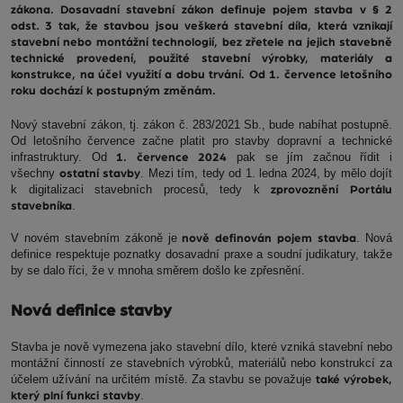
zákona. Dosavadní stavební zákon definuje pojem stavba v § 2
odst. 3 tak, že stavbou jsou veškerá stavební díla, která vznikají
stavební nebo montážní technologií, bez zřetele na jejich stavebně
technické provedení, použité stavební výrobky, materiály a
konstrukce, na účel využití a dobu trvání. Od 1. července letošního
roku dochází k postupným změnám.
Nový stavební zákon, tj. zákon č. 283/2021 Sb., bude nabíhat postupně.
Od letošního července začne platit pro stavby dopravní a technické
infrastruktury. Od
pak se jím začnou řídit i
1. července 2024
všechny
. Mezi tím, tedy od 1. ledna 2024, by mělo dojít
ostatní stavby
k digitalizaci stavebních procesů, tedy k
zprovoznění Portálu
.
stavebníka
V novém stavebním zákoně je
. Nová
nově definován pojem stavba
definice respektuje poznatky dosavadní praxe a soudní judikatury, takže
by se dalo říci, že v mnoha směrem došlo ke zpřesnění.
Nová definice stavby
Stavba je nově vymezena jako stavební dílo, které vzniká stavební nebo
montážní činností ze stavebních výrobků, materiálů nebo konstrukcí za
účelem užívání na určitém místě. Za stavbu se považuje
také výrobek,
.
který plní funkci stavby