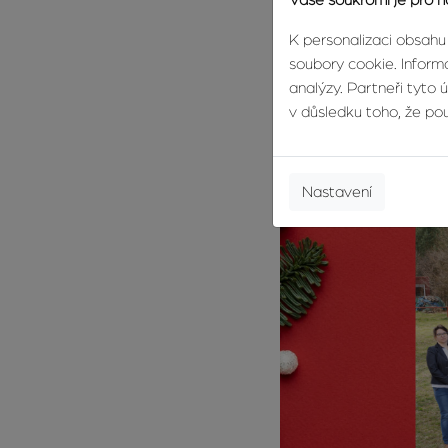
Vaše soukromí je pro n
K personalizaci obsahu
soubory cookie. Informa
analýzy. Partneři tyto 
v důsledku toho, že použ
Nastavení