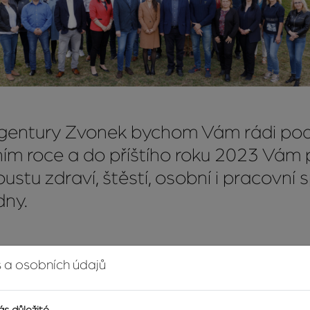
Agentury Zvonek bychom Vám rádi pod
šním roce a do příštího roku 2023 Vám
stu zdraví, štěstí, osobní i pracovní 
dny.
 a osobních údajů