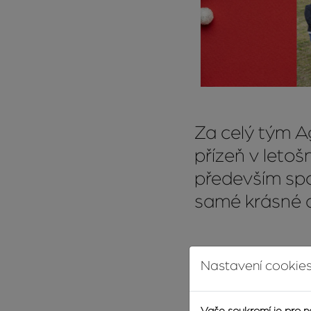
Za celý tým 
přízeň v leto
především spou
samé krásné 
Nastavení cookies