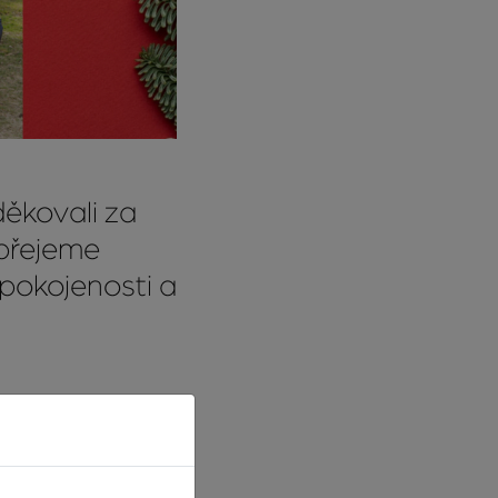
ěkovali za
 přejeme
spokojenosti a