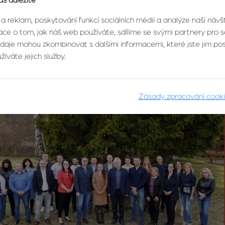
ás důležité
 a reklam, poskytování funkcí sociálních médií a analýze naší náv
ce o tom, jak náš web používáte, sdílíme se svými partnery pro so
údaje mohou zkombinovat s dalšími informacemi, které jste jim posk
íváte jejich služby.
Zásady zpracování cook