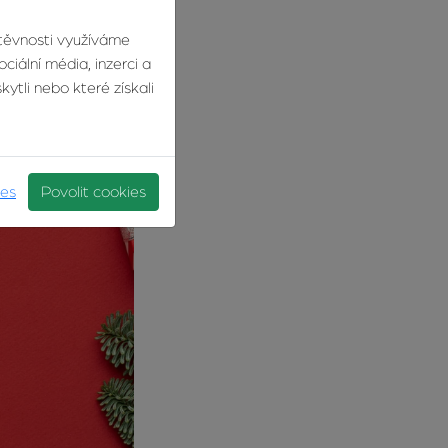
štěvnosti využíváme
ciální média, inzerci a
ytli nebo které získali
ies
Povolit cookies