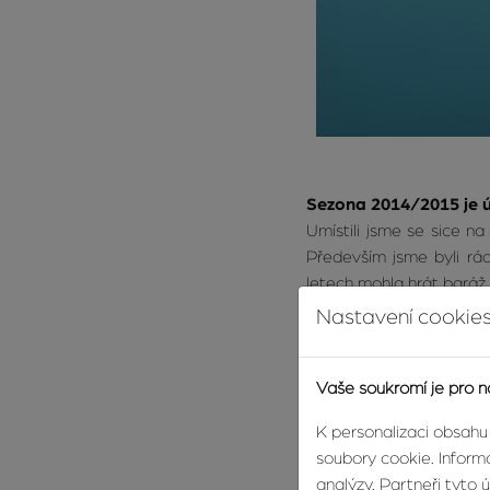
Sezona 2014/2015 je ú
Umístili jsme se sice n
Především jsme byli rád
letech mohla hrát baráž
Nastavení cookies
Vaše soukromí je pro n
K personalizaci obsahu
soubory cookie. Informa
analýzy. Partneři tyto 