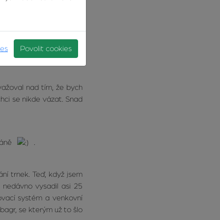
it, aby ta nadcházející
hraničí, láká mě Finsko,
alespoň jeden rok zahrát,
ies
Povolit cookies
ažoval nad tím, že bych
chci se nikde vázat. Snad
bráně
.
ní trnek. Teď, když jsem
i nedávno vysadil asi 25
žovací systém a venkovní
bagr, se kterým už to šlo