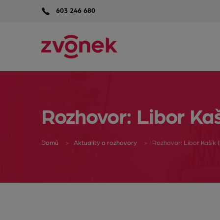
603 246 680
Rozhovor: Libor Kaš
Domů
Aktuality a rozhovory
Rozhovor: Libor Kašík 