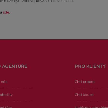
může být i zábava, když si to člověk zařídí.
ru
zde
.
O AGENTUŘE
PRO KLIENTY
 nás
Chci prodat
obočky
Chci koupit
áš tým
Nabízím k pronájm