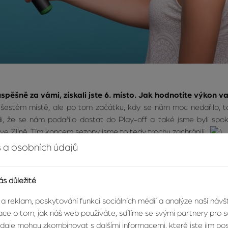
spěšně za vámi, získali jste 6. místo. Jak hodnotíte výkon 
a šestém místě, ale po tom začátku, kdy se nám moc nedařilo, 
i, že se nám podařilo dostat do Play-off a také jsme byli spok
 ve Zlíně. Tím koncem sezony jsme to tedy trochu zachránili
 a osobních údajů
ás důležité
 a reklam, poskytování funkcí sociálních médií a analýze naší náv
ce o tom, jak náš web používáte, sdílíme se svými partnery pro so
údaje mohou zkombinovat s dalšími informacemi, které jste jim posk