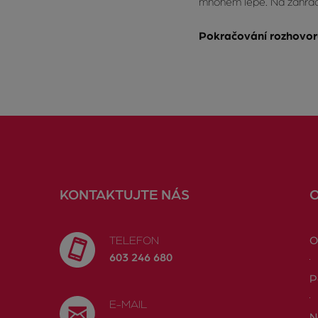
mnohém lépe. Na zahradě 
Pokračování rozhovo
KONTAKTUJTE NÁS
TELEFON
O
603 246 680
P
E-MAIL
N