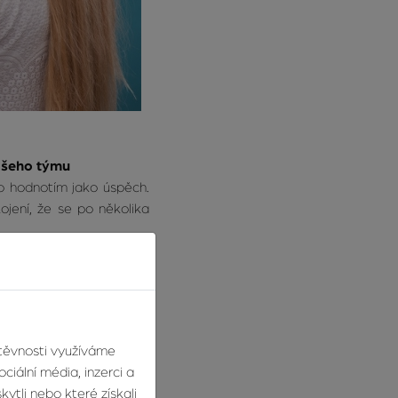
vašeho týmu
to hodnotím jako úspěch.
ojení, že se po několika
.
štěvnosti využíváme
ciální média, inzerci a
ytli nebo které získali