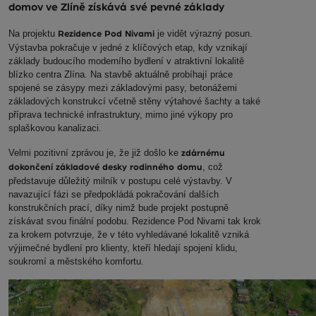
domov ve Zlíně získává své pevné základy
Na projektu
je vidět výrazný posun.
Rezidence Pod Nivami
Výstavba pokračuje v jedné z klíčových etap, kdy vznikají
základy budoucího moderního bydlení v atraktivní lokalitě
blízko centra Zlína. Na stavbě aktuálně probíhají práce
spojené se zásypy mezi základovými pasy, betonážemi
základových konstrukcí včetně stěny výtahové šachty a také
příprava technické infrastruktury, mimo jiné výkopy pro
splaškovou kanalizaci.
Velmi pozitivní zprávou je, že již došlo ke
zdárnému
, což
dokončení základové desky rodinného domu
představuje důležitý milník v postupu celé výstavby. V
navazující fázi se předpokládá pokračování dalších
konstrukčních prací, díky nimž bude projekt postupně
získávat svou finální podobu. Rezidence Pod Nivami tak krok
za krokem potvrzuje, že v této vyhledávané lokalitě vzniká
výjimečné bydlení pro klienty, kteří hledají spojení klidu,
soukromí a městského komfortu.