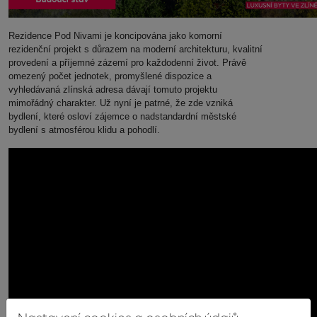
Rezidence Pod Nivami je koncipována jako komorní
rezidenční projekt s důrazem na moderní architekturu, kvalitní
provedení a příjemné zázemí pro každodenní život. Právě
omezený počet jednotek, promyšlené dispozice a
vyhledávaná zlínská adresa dávají tomuto projektu
mimořádný charakter. Už nyní je patrné, že zde vzniká
bydlení, které osloví zájemce o nadstandardní městské
bydlení s atmosférou klidu a pohodlí.