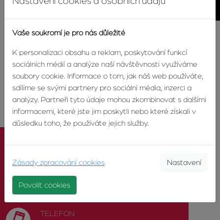
Nastavení cookies a osobních údajů
Vaše soukromí je pro nás důležité
O dalším průběhu výstavby budeme průběžně informovat
také v této sekci společně s novými fotografiemi přímo ze
K personalizaci obsahu a reklam, poskytování funkcí
stavby.
sociálních médií a analýze naší návštěvnosti využíváme
Více informací o projektu
soubory cookie. Informace o tom, jak náš web používáte,
sdílíme se svými partnery pro sociální média, inzerci a
analýzy. Partneři tyto údaje mohou zkombinovat s dalšími
informacemi, které jste jim poskytli nebo které získali v
důsledku toho, že používáte jejich služby.
Zásady zpracování cookies
Nastavení
KONTAKTUJTE NÁS
Povolit cookies
TELEFON