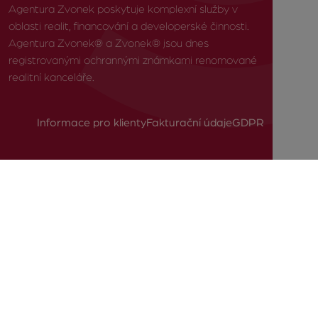
Agentura Zvonek poskytuje komplexní služby v
oblasti realit, financování a developerské činnosti.
Agentura Zvonek® a Zvonek® jsou dnes
registrovanými ochrannými známkami renomované
realitní kanceláře.
Informace pro klienty
Fakturační údaje
GDPR