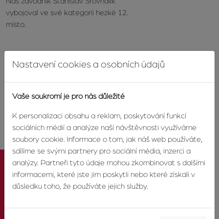
Náš závodník Stanislav Srovnalík
vybojoval ve své kategorii hezké 12.
místo.
Nastavení cookies a osobních údajů
Zdroj: soukromé fotografie
cykloteamu Agentury Zvonek
Vaše soukromí je pro nás důležité
K personalizaci obsahu a reklam, poskytování funkcí
sociálních médií a analýze naší návštěvnosti využíváme
soubory cookie. Informace o tom, jak náš web používáte,
sdílíme se svými partnery pro sociální média, inzerci a
analýzy. Partneři tyto údaje mohou zkombinovat s dalšími
informacemi, které jste jim poskytli nebo které získali v
důsledku toho, že používáte jejich služby.
KONTAKTUJTE NÁS