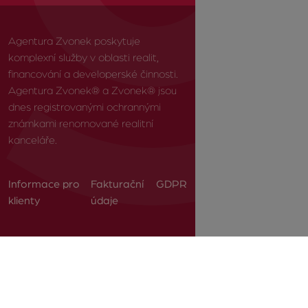
Agentura Zvonek poskytuje
komplexní služby v oblasti realit,
financování a developerské činnosti.
Agentura Zvonek® a Zvonek® jsou
dnes registrovanými ochrannými
známkami renomované realitní
kanceláře.
Informace pro
Fakturační
GDPR
klienty
údaje