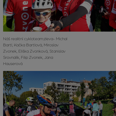
Náš realitní cykloteam:zleva- Michal
Bartl, Kačka Bartlová, Miroslav
Zvonek, Eliška Zvonková, Stanislav
Srovnalík, Filip Zvonek, Jana
Hauserová