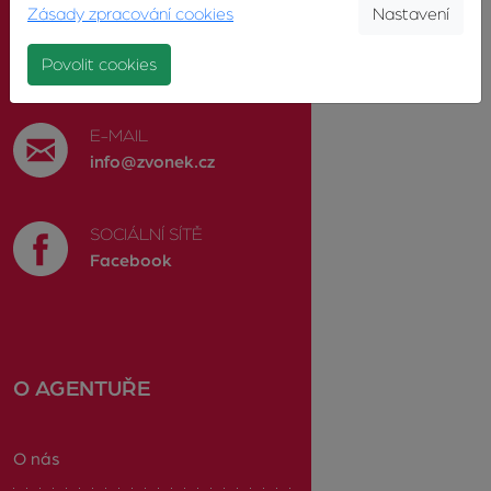
Zásady zpracování cookies
Nastavení
TELEFON
603 246 680
Povolit cookies
E-MAIL
info@zvonek.cz
SOCIÁLNÍ SÍTĚ
Facebook
O AGENTUŘE
O nás