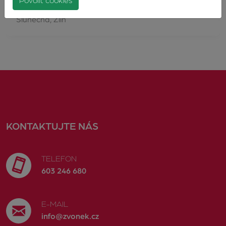
Povolit cookies
Zlín…
Slunečná, Zlín
KONTAKTUJTE NÁS
TELEFON
603 246 680
E-MAIL
info@zvonek.cz