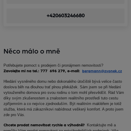
+420603246680
Něco málo o mně
Potřebujete pomoct s prodejem či pronájmem nemovitosti?
Zavolejte mi na tel.: 777 696 279, e-mail:
bergmann@zvonek.cz
Hledání vysněného domu nebo dokonalého útočiště bývá velice často
doslova běh na dlouhou trať plnou překážek. Sám jsem se při hledání
vytouženého domova pro svou rodinu o tom mohl přesvědčit. Rád Vám
díky svým zkušenostem a znalostem realitního prostředí tuto cestu
zpříjemním a co nejvíce zjednoduším. Být realitním makléřem je totiž
služba, která má zákazníkovi nabídnout veškerý komfort. A proto jsem
zde pro Vás.
Kontaktujte mě a
Chcete prodat nemovitost rychle a výhodně?
pomůžu Vám prodat nemovitost za nejvýhodnějších podmínek. Vše