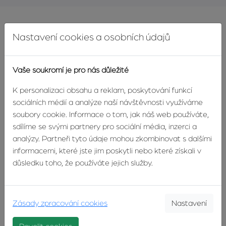
Nedávno realizované případy
Nastavení cookies a osobních údajů
Vaše soukromí je pro nás důležité
K personalizaci obsahu a reklam, poskytování funkcí
sociálních médií a analýze naší návštěvnosti využíváme
soubory cookie. Informace o tom, jak náš web používáte,
sdílíme se svými partnery pro sociální média, inzerci a
analýzy. Partneři tyto údaje mohou zkombinovat s dalšími
informacemi, které jste jim poskytli nebo které získali v
důsledku toho, že používáte jejich služby.
REALIZOVÁNO
Zásady zpracování cookies
Nastavení
Pronájem bytu 4+1 po rekonstrukci,