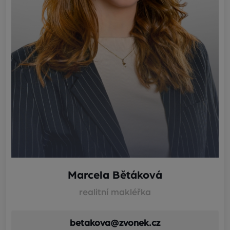
Marcela Bětáková
realitní makléřka
betakova@zvonek.cz