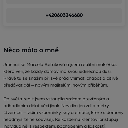
+420603246680
Něco málo o mně
Jmenuji se Marcela Bětáková a jsem realitní makléřka,
která věří, že každý domov má svou jedinečnou duši.
Právě tu se snažím při své práci vnímat, chápat a citlivě
předávat dál – novým majitelům, novým příběhům.
Do světa realit jsem vstoupila srdcem otevřeným a
odhodláním dělat věci jinak. Nevidím jen zdi a metry
čtvereční – vidím vzpomínky, sny a emoce, které s domovy
neodmyslitelně souvisejí. Ke každému klientovi přistupuji
individuálně, s respektem, pochopením a lidskostí.