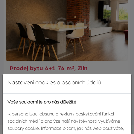
Prodej bytu 4+1 74 m², Zlín
Družstevní, Zlín
Nastavení cookies a osobních údajů
6 150 000 Kč
Vaše soukromí je pro nás důležité
K personalizaci obsahu a reklam, poskytování funkcí
sociálních médií a analýze naší návštěvnosti využíváme
soubory cookie. Informace o tom, jak náš web používáte,