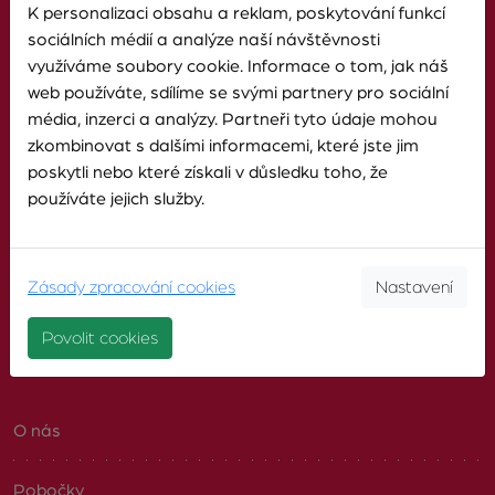
TELEFON
K personalizaci obsahu a reklam, poskytování funkcí
603 246 680
sociálních médií a analýze naší návštěvnosti
využíváme soubory cookie. Informace o tom, jak náš
web používáte, sdílíme se svými partnery pro sociální
E-MAIL
média, inzerci a analýzy. Partneři tyto údaje mohou
info@zvonek.cz
zkombinovat s dalšími informacemi, které jste jim
poskytli nebo které získali v důsledku toho, že
používáte jejich služby.
SOCIÁLNÍ SÍTĚ
Facebook
Zásady zpracování cookies
Nastavení
Povolit cookies
O AGENTUŘE
O nás
Pobočky