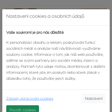
Nastavení cookies a osobních údajů
Vaše soukromí je pro nás důležité
K personalizaci obsahu a reklam, poskytování funkcí
sociálních médií a analýze naší návštěvnosti využíváme
soubory cookie. Informace o tom, jak náš web používáte,
sdílíme se svými partnery pro sociální média, inzerci a
analýzy. Partneři tyto údaje mohou zkombinovat s dalšími
informacemi, které jste jim poskytli nebo které získali v
NOVINKA
důsledku toho, že používáte jejich služby.
Pronájem bytu 2+kk 42 m², Vsetín
Na Plavisku, Vsetín
10 999 Kč
Zásady zpracování cookies
Nastavení
Povolit cookies