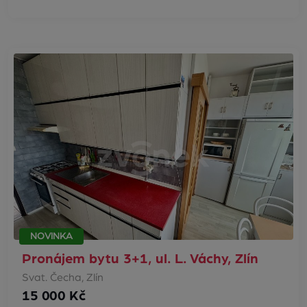
NOVINKA
Pronájem bytu 3+1, ul. L. Váchy, Zlín
Svat. Čecha, Zlín
15 000 Kč