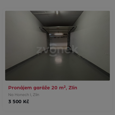
Pronájem garáže 20 m², Zlín
Na Honech I, Zlín
3 500 Kč