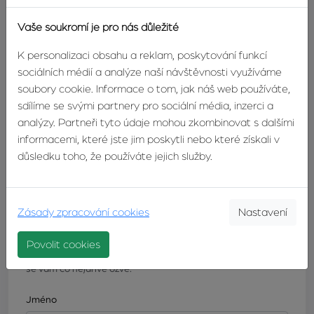
Tomáš Kuběna
Vaše soukromí je pro nás důležité
realitní makléř
K personalizaci obsahu a reklam, poskytování funkcí
TELEFON:
+420603246680
sociálních médií a analýze naší návštěvnosti využíváme
E-MAIL:
kubena@zvonek.cz
soubory cookie. Informace o tom, jak náš web používáte,
sdílíme se svými partnery pro sociální média, inzerci a
analýzy. Partneři tyto údaje mohou zkombinovat s dalšími
informacemi, které jste jim poskytli nebo které získali v
DETAIL
KONTAKTUJTE
důsledku toho, že používáte jejich služby.
MAKLÉŘE
MAKLÉŘE
Zásady zpracování cookies
Nastavení
Odpovědní formulář
Povolit cookies
Máte zájem o tuto nemovitost? Napište nám a náš makléř
se vám co nejdříve ozve.
Jméno