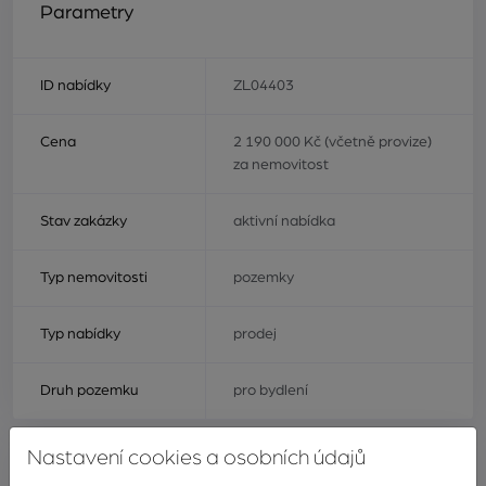
Parametry
ID nabídky
ZL04403
Cena
2 190 000 Kč (včetně provize)
za nemovitost
Stav zakázky
aktivní nabídka
Typ nemovitosti
pozemky
Typ nabídky
prodej
Druh pozemku
pro bydlení
Nastavení cookies a osobních údajů