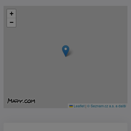
+
−
Leaflet
|
© Seznam.cz a.s. a další