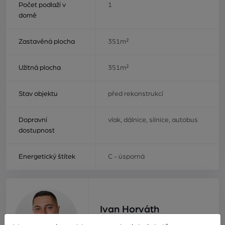
Počet podlaží v
1
domě
Zastavěná plocha
351m²
Užitná plocha
351m²
Stav objektu
před rekonstrukcí
Dopravní
vlak, dálnice, silnice, autobus
dostupnost
Energetický štítek
C - úsporná
Ivan Horváth
realitní makléř