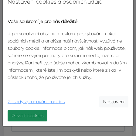
Nastavení cookies a osobních údajů
TELEFON:
420603246680
E-MAIL:
horvath@zvonek.cz
Vaše soukromí je pro nás důležité
K personalizaci obsahu a reklam, poskytování funkcí
sociálních médií a analýze naší návštěvnosti využíváme
soubory cookie. Informace o tom, jak náš web používáte,
DETAIL
KONTAKTUJTE
sdílíme se svými partnery pro sociální média, inzerci a
MAKLÉŘE
MAKLÉŘE
analýzy. Partneři tyto údaje mohou zkombinovat s dalšími
informacemi, které jste jim poskytli nebo které získali v
důsledku toho, že používáte jejich služby.
Odpovědní formulář
Máte zájem o tuto nemovitost? Napište nám a náš makléř
Zásady zpracování cookies
Nastavení
se vám co nejdříve ozve.
Povolit cookies
Jméno