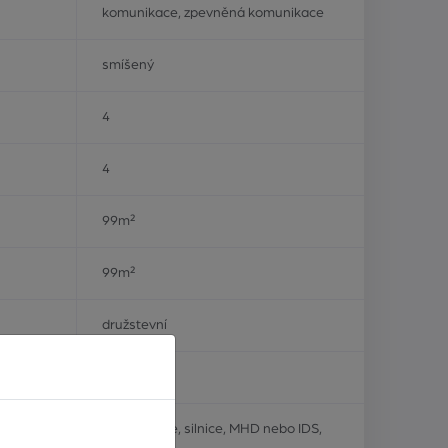
komunikace, zpevněná komunikace
smíšený
4
4
99m²
99m²
družstevní
velmi dobrý
vlak, dálnice, silnice, MHD nebo IDS,