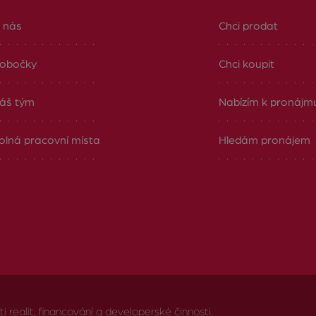
 nás
Chci prodat
obočky
Chci koupit
áš tým
Nabízím k pronájm
olná pracovní místa
Hledám pronájem
realit, financování a developerské činnosti.