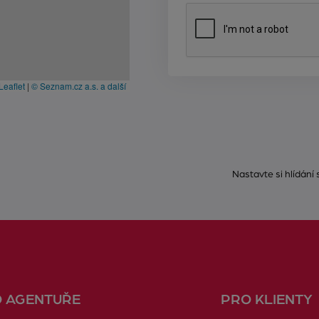
Leaflet
|
© Seznam.cz a.s. a další
Nastavte si hlídání
O AGENTUŘE
PRO KLIENTY