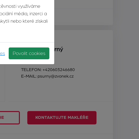
autobus
štěvnosti využíváme
ciální média, inzerci a
ytli nebo které získali
Roman Pšurný
ies
Povolit cookies
realitní makléř
TELEFON:
+420603246680
E-MAIL:
psurny@zvonek.cz
ŘE
KONTAKTUJTE MAKLÉŘE