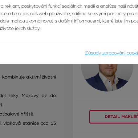
 a reklam, poskytování funkcí sociálních médií a analýze naší náv
ěsíčně.
ce o tom, jak náš web používáte, sdílíme se svými partnery pro so
Zobrazit více informací
údaje mohou zkombinovat s dalšími informacemi, které jste jim posk
íváte jejich služby.
m vlastnictví přímo před
st s možností převodu do
Zásady zpracování cook
latek cca 30 000 Kč.
 kombinuje aktivní životní
dél řeky Moravy až do
).
otbalové hřiště.
DETAIL MAKLÉ
i, vlaková stanice cca 15