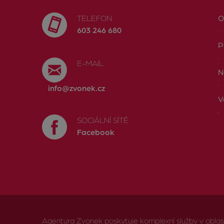
TELEFON
O
603 246 680
P
E-MAIL
N
info@zvonek.cz
V
SOCIÁLNÍ SÍTĚ
Facebook
Agentura Zvonek poskytuje komplexní služby v oblasti 