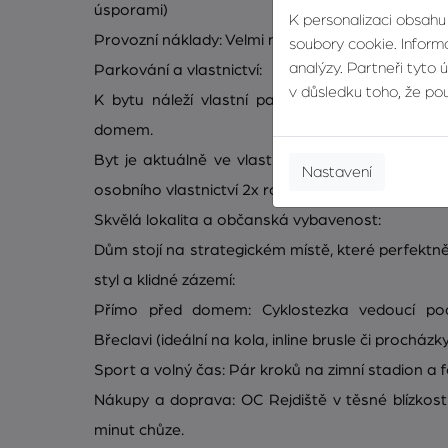
úsporami)
K personalizaci obsahu
Provozní náklady: Velmi nízké – cca 6 000 Kč / m
soubory cookie. Informa
analýzy. Partneři tyto 
Parkování a vlastnictví:
v důsledku toho, že použ
K bytu náleží vlastní parkovací stání v osobní
domem.
Byt je aktuálně ve vlastnictví družstva Svorno
Nastavení
osobního vlastnictví 2x ročně za jednorázový pop
Skvělá lokalita a občanská vybavenost:
Dům stojí na strategickém místě, které perfektně
styl a klidné zázemí:
Přímo před domem: Cyklostezka vedoucí po
Břeclavi (ideální na kola, inline brusle či procházky
Sport a volný čas: Pár kroků na zimní stadion a f
Nákupy a doprava: OC Rejdiště v těsné blízkost
minut chůze.