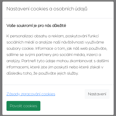
Druh objektu
smíšený
Nastavení cookies a osobních údajů
Umístění objektu
samota
Vaše soukromí je pro nás důležité
Užitná plocha
81m²
K personalizaci obsahu a reklam, poskytování funkcí
sociálních médií a analýze naší návštěvnosti využíváme
Plocha zahrady
141m²
soubory cookie. Informace o tom, jak náš web používáte,
sdílíme se svými partnery pro sociální média, inzerci a
Stav objektu
před rekonstrukcí
analýzy. Partneři tyto údaje mohou zkombinovat s dalšími
informacemi, které jste jim poskytli nebo které získali v
Dopravní
silnice
důsledku toho, že používáte jejich služby.
dostupnost
Topení
lokální na tuhá paliva
Zásady zpracování cookies
Nastavení
Elektřina
elektřina 230V
Povolit cookies