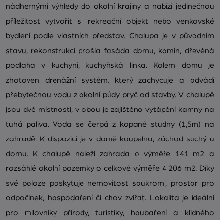
nádhernými výhledy do okolní krajiny a nabízí jedinečnou
příležitost vytvořit si rekreační objekt nebo venkovské
bydlení podle vlastních představ. Chalupa je v původním
stavu, rekonstrukcí prošla fasáda domu, komín, dřevěná
podlaha v kuchyni, kuchyňská linka. Kolem domu je
zhotoven drenážní systém, který zachycuje a odvádí
přebytečnou vodu z okolní půdy pryč od stavby. V chalupě
jsou dvě místnosti, v obou je zajištěno vytápění kamny na
tuhá paliva. Voda se čerpá z kopané studny (1,5m) na
zahradě. K dispozici je v domě koupelna, záchod suchý u
domu. K chalupě náleží zahrada o výměře 141 m2 a
rozsáhlé okolní pozemky o celkové výměře 4 206 m2. Díky
své poloze poskytuje nemovitost soukromí, prostor pro
odpočinek, hospodaření či chov zvířat. Lokalita je ideální
pro milovníky přírody, turistiky, houbaření a klidného