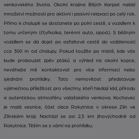
venkovského života. Okolní krajina Bílých Karpat nabízí
množství možností pro aktivní i pasivní relaxaci po celý rok.
Přímo k chalupě se dostanete po polní cestě, s vozidlem k
tomu určeným (čtyřkolka, terénní auto, apod.). S běžným
vozidlem se dá dojet po asfaltové cestě do vzdálenosti
cca 300 m od chalupy. Pokud toužíte po místě, kde vás
bude probouzet zpěv ptáků a výhled na okolní kopce,
neváhejte mě kontaktovat pro více informací nebo
sjednání prohlídky. Tato nemovitost představuje
výjimečnou příležitost pro všechny, kteří hledají klid, přírodu
a autentickou atmosféru valašského venkova. Kochavec
je malá vesnice, část obce Rokytnice v okrese Zlín ve
Zlínském kraji. Nachází se asi 2,5 km jihovýchodně od
Rokytnice. Těším se s vámi na prohlídku.