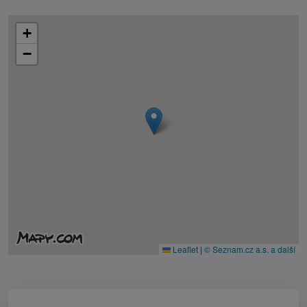
+
−
Leaflet
|
© Seznam.cz a.s. a další