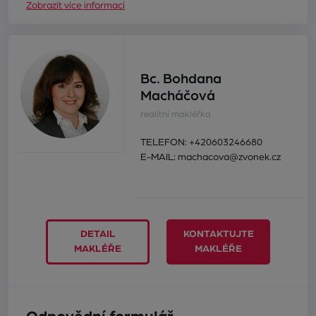
Zobrazit více informací
Bc. Bohdana
Macháčová
realitní makléřka
TELEFON:
+420603246680
E-MAIL:
machacova@zvonek.cz
DETAIL
KONTAKTUJTE
MAKLÉŘE
MAKLÉŘE