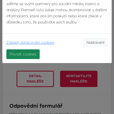
sdílíme se svými partnery pro sociální média, inzerci a
analýzy. Partneři tyto údaje mohou zkombinovat s dalšími
informacemi, které jste jim poskytli nebo které získali v
důsledku toho, že používáte jejich služby.
Ing. Tomáš Navrátil
realitní makléř
Zásady zpracování cookies
Nastavení
TELEFON:
+420603246680
E-MAIL:
navratil@zvonek.cz
Povolit cookies
DETAIL
KONTAKTUJTE
MAKLÉŘE
MAKLÉŘE
Odpovědní formulář