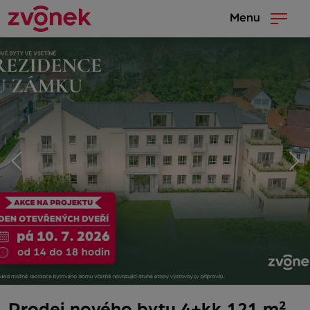
Menu
Prodej nového bytu 4+kk 121 m²,