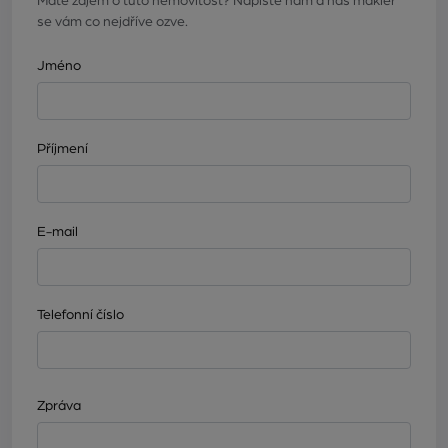
Máte zájem o tuto nemovitost? Napište nám a náš makléř
se vám co nejdříve ozve.
Jméno
Příjmení
E-mail
Telefonní číslo
Zpráva