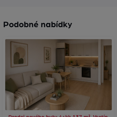
Podobné nabídky
Prodej nového bytu 4+kk 137 m², Vsetín