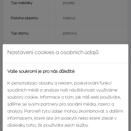
Typ nabídky
prodej
Poloha objektu
řadový
Typ domu
patrový
Druh objektu
smíšený
Nastavení cookies a osobních údajů
Užitná plocha
300m²
Vaše soukromí je pro nás důležité
Stav objektu
určený k demolici
K personalizaci obsahu a reklam, poskytování funkcí
sociálních médií a analýze naší návštěvnosti využíváme
Energetický štítek
G - mimořádně nehospodárná
soubory cookie. Informace o tom, jak náš web používáte,
sdílíme se svými partnery pro sociální média, inzerci a
analýzy. Partneři tyto údaje mohou zkombinovat s dalšími
informacemi, které jste jim poskytli nebo které získali v
Ing. Tomáš Navrátil
důsledku toho, že používáte jejich služby.