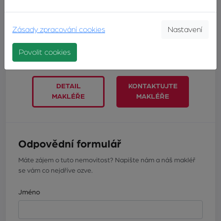
realitní makléř
TELEFON:
+420603246680
Zásady zpracování cookies
Nastavení
E-MAIL:
navratil@zvonek.cz
Povolit cookies
DETAIL
KONTAKTUJTE
MAKLÉŘE
MAKLÉŘE
Odpovědní formulář
Máte zájem o tuto nemovitost? Napište nám a náš makléř
se vám co nejdříve ozve.
Jméno