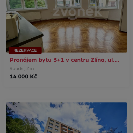
REZERVACE
Pronájem bytu 3+1 v centru Zlína, ul.…
Soudní, Zlín
14 000 Kč