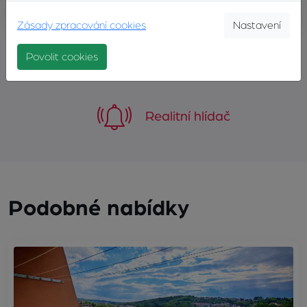
Zásady zpracování cookies
Nastavení
Povolit cookies
Sdílejte tuhle nabídku
Realitní hlídač
Podobné nabídky