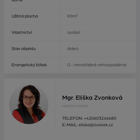
domě
Užitná plocha
90m²
Vlastnictví
osobní
Stav objektu
dobrý
Energetický štítek
G - mimořádně nehospodárná
Mgr. Eliška Zvonková
realitní makléř
TELEFON:
+420603246680
E-MAIL:
eliska@zvonek.cz