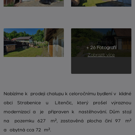
+ 26 Fotografií
Zobrazit více
Nabízíme k prodeji chalupu k celoročnímu bydlení v klidné
obci Strabenice u Litenčic, který prošel výraznou
modernizací a je připraven k nastěhování. Dům stojí
na pozemku 627 m², zastavěná plocha činí 97 m²
a obytná cca 72 m².