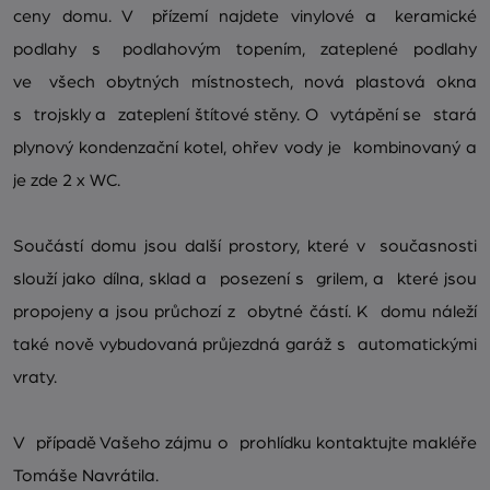
ceny domu. V přízemí najdete vinylové a keramické
podlahy s podlahovým topením, zateplené podlahy
ve všech obytných místnostech, nová plastová okna
s trojskly a zateplení štítové stěny. O vytápění se stará
plynový kondenzační kotel, ohřev vody je kombinovaný a
je zde 2 x WC.
Součástí domu jsou další prostory, které v současnosti
slouží jako dílna, sklad a posezení s grilem, a které jsou
propojeny a jsou průchozí z obytné částí. K domu náleží
také nově vybudovaná průjezdná garáž s automatickými
vraty.
V případě Vašeho zájmu o prohlídku kontaktujte makléře
Tomáše Navrátila.