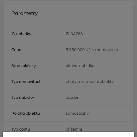
Parametry
ID nabídky
ZL04768
Cena
3 950 000 Kč za nemovitost
Stav zakázky
aktivní nabídka
Typ nemovitosti
chaty a rekreační objekty
Typ nabídky
prodej
Poloha objektu
samostatný
Typ domu
přízemní