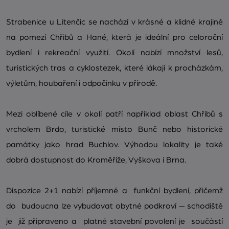
Strabenice u Litenčic se nachází v krásné a klidné krajině
na pomezí Chřibů a Hané, která je ideální pro celoroční
bydlení i rekreační využití. Okolí nabízí množství lesů,
turistických tras a cyklostezek, které lákají k procházkám,
výletům, houbaření i odpočinku v přírodě.
Mezi oblíbené cíle v okolí patří například oblast Chřibů s
vrcholem Brdo, turistické místo Bunč nebo historické
památky jako hrad Buchlov. Výhodou lokality je také
dobrá dostupnost do Kroměříže, Vyškova i Brna.
Dispozice 2+1 nabízí příjemné a funkční bydlení, přičemž
do budoucna lze vybudovat obytné podkroví — schodiště
je již připraveno a platné stavební povolení je součástí