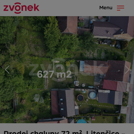
Menu
Prodej chalupy 72 m², Litenčice -