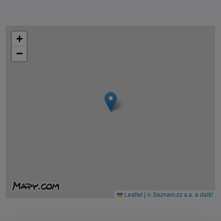
+
−
Leaflet
|
© Seznam.cz a.s. a další