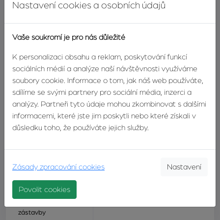
Nastavení cookies a osobních údajů
Druh objektu
cihlový
Vaše soukromí je pro nás důležité
Počet podlaží v
1
domě
K personalizaci obsahu a reklam, poskytování funkcí
sociálních médií a analýze naší návštěvnosti využíváme
Umístění objektu
klidná část obce
soubory cookie. Informace o tom, jak náš web používáte,
sdílíme se svými partnery pro sociální média, inzerci a
Zastavěná plocha
97m²
analýzy. Partneři tyto údaje mohou zkombinovat s dalšími
informacemi, které jste jim poskytli nebo které získali v
Užitná plocha
72m²
důsledku toho, že používáte jejich služby.
Stav objektu
velmi dobrý
Zásady zpracování cookies
Nastavení
Energetický štítek
G - mimořádně nehospodárná
Povolit cookies
Charakter okolní
venkovská
zástavby