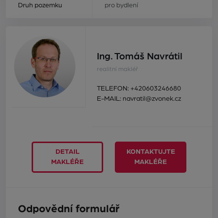
Druh pozemku
pro bydlení
Ing. Tomáš Navrátil
realitní makléř
TELEFON:
+420603246680
E-MAIL:
navratil@zvonek.cz
DETAIL
KONTAKTUJTE
MAKLÉŘE
MAKLÉŘE
Odpovědní formulář