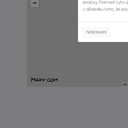
−
analýzy. Partneři tyto 
v důsledku toho, že použ
Nastavení