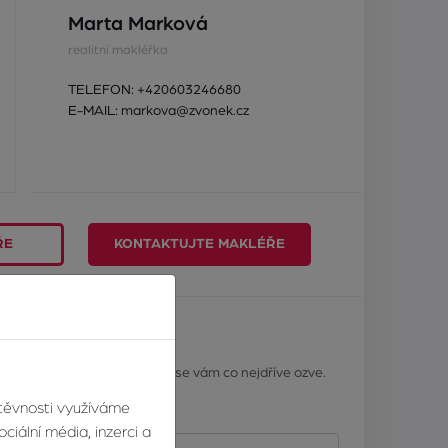
Marta Marková
realitní makléřka
TELEFON:
+420603246680
E-MAIL:
markova@zvonek.cz
ŘE
KONTAKTUJTE MAKLÉŘE
ář
? Napište nám a náš makléř se vám co nejdříve ozve.
štěvnosti využíváme
Příjmení
ciální média, inzerci a