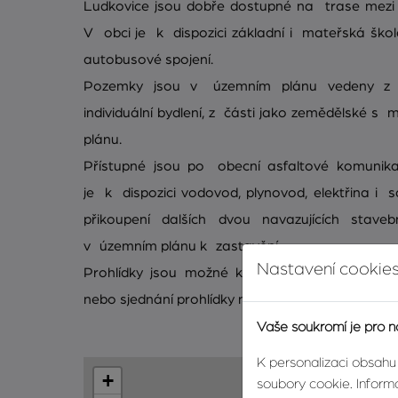
Ludkovice jsou dobře dostupné na trase mezi
V obci je k dispozici základní i mateřská šk
autobusové spojení.
Pozemky jsou v územním plánu vedeny z 
individuální bydlení, z části jako zemědělské 
plánu.
Přístupné jsou po obecní asfaltové komunik
je k dispozici vodovod, plynovod, elektřina i 
přikoupení dalších dvou navazujících staveb
v územním plánu k zastavění.
Nastavení cookies
Prohlídky jsou možné kdykoliv. Pro více info
nebo sjednání prohlídky nás prosím kontaktujte.
Vaše soukromí je pro n
K personalizaci obsahu
+
soubory cookie. Informa