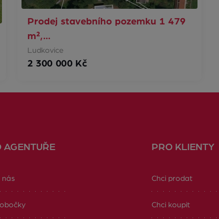
Prodej stavebního pozemku 1 479
m²,…
Ludkovice
2 300 000 Kč
O AGENTUŘE
PRO KLIENTY
 nás
Chci prodat
obočky
Chci koupit