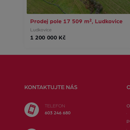
Prodej pole 17 509 m², Ludkovice
Ludkovice
1 200 000 Kč
KONTAKTUJTE NÁS
TELEFON
O
603 246 680
P