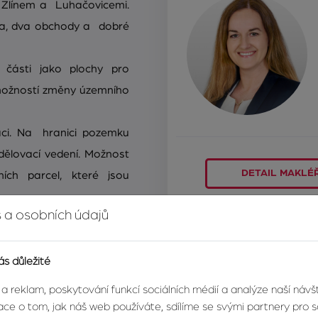
 Zlínem a Luhačovicemi.
ola, dva obchody a dobré
části jako plochy pro
s možností změny územního
aci. Na hranici pozemku
sdělovací vedení. Možnost
DETAIL MAKLÉ
ních parcel, které jsou
 a osobních údajů
rmací o této nemovitosti
Odpovědní formul
ás důležité
Máte zájem o tuto nemovitost
 a reklam, poskytování funkcí sociálních médií a analýze naší náv
Jméno
ce o tom, jak náš web používáte, sdílíme se svými partnery pro so