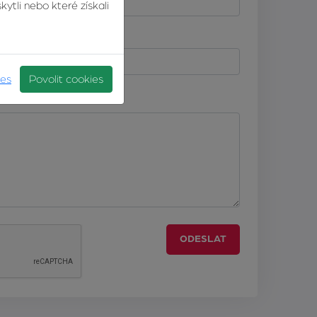
ytli nebo které získali
Telefonní číslo
ies
Povolit cookies
ODESLAT