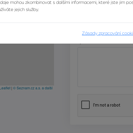
údaje mohou zkombinovat s dalšími informacemi, které jste jim posk
íváte jejich služby.
E-mail
Zásady zpracování cook
Zpráva
Leaflet
|
© Seznam.cz a.s. a další