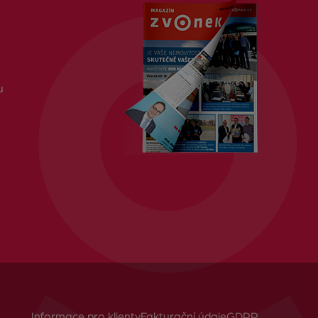
u
Informace pro klienty
Fakturační údaje
GDPR