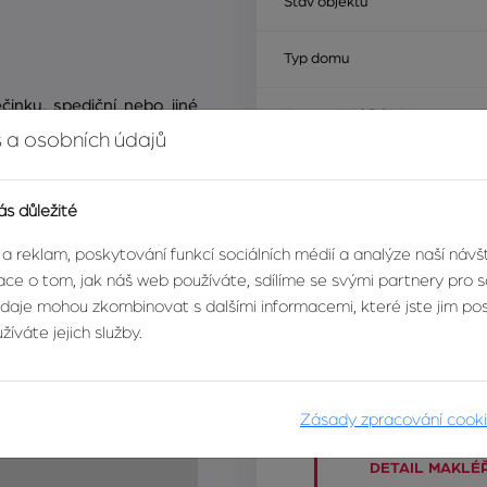
Stav objektu
Typ domu
činku, spediční nebo jiné
Energetický štítek
ostor flexibilní i pro jiné
 a osobních údajů
parkovacích míst přímo
ás důležité
tujte:
 a reklam, poskytování funkcí sociálních médií a analýze naší náv
ce o tom, jak náš web používáte, sdílíme se svými partnery pro so
údaje mohou zkombinovat s dalšími informacemi, které jste jim posk
íváte jejich služby.
Zásady zpracování cook
DETAIL MAKLÉ