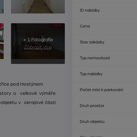
ID nabídky
Cena
+ 1 Fotografie
Stav zakázky
Zobrazit více
Typ nemovitosti
Typ nabídky
třice pod Hostýnem
Počet míst k parkování
story o celkové výměře
bjektu v okrajové části
Druh prostor
Druh objektu