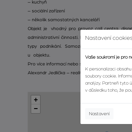
– kuchyň
– sociální zařízení
– několik samostatných kanceláří
Objekt je vhodný pro provoz call centra, dispe
administrativní činnosti. Díky svému členění je pr
Nastavení cookies
typy podnikání. Samozřejmostí je dostatek 
u objektu.
Vaše soukromí je pro n
Pro více informací nebo sjednání prohlídky kontak
K personalizaci obsahu
Alexandr Jedlička – realitní makléř
soubory cookie. Informa
analýzy. Partneři tyto 
v důsledku toho, že použ
+
−
Nastavení