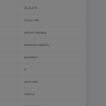
ZL04275
Cena v RK
aktivní nabídka
komerční objekty
pronájem
6
obchodní
cihlový