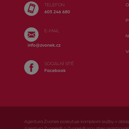
TELEFON
O
603 246 680
P
E-MAIL
N
info@zvonek.cz
V
SOCIÁLNÍ SÍTĚ
Facebook
Agentura Zvonek poskytuje komplexní služby v oblasti 
Agentura Zvonek® a Zvonek® jsou dnes registrov