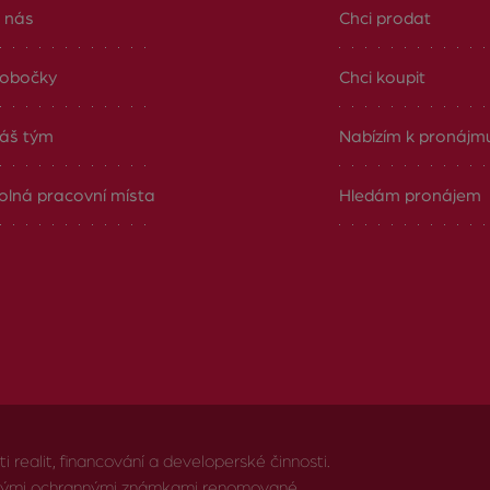
 nás
Chci prodat
obočky
Chci koupit
áš tým
Nabízím k pronájm
olná pracovní místa
Hledám pronájem
realit, financování a developerské činnosti.
anými ochrannými známkami renomované