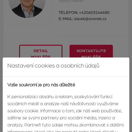
realitní makléř
TELEFON:
+420603246680
E-MAIL:
zacek@zvonek.cz
DETAIL
KONTAKTUJTE
MAKLÉŘE
MAKLÉŘE
Nastavení cookies a osobních údajů
Odpovědní formulář
Vaše soukromí je pro nás důležité
Máte zájem o tuto nemovitost? Napište nám a náš makléř
K personalizaci obsahu a reklam, poskytování funkcí
se vám co nejdříve ozve.
sociálních médií a analýze naší návštěvnosti využíváme
soubory cookie. Informace o tom, jak náš web používáte,
Jméno
sdílíme se svými partnery pro sociální média, inzerci a
analýzy. Partneři tyto údaje mohou zkombinovat s dalšími
informacemi, které jste jim poskytli nebo které získali v