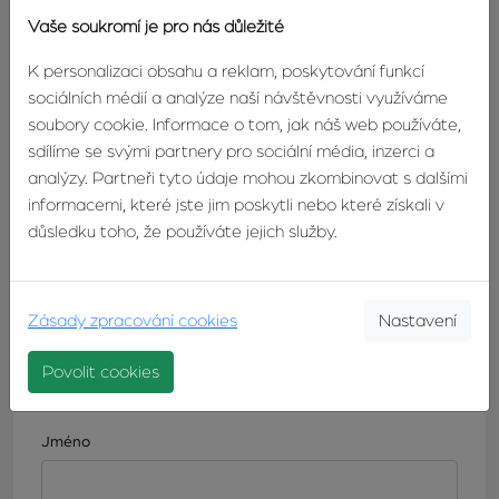
realitní makléřka
Vaše soukromí je pro nás důležité
TELEFON:
+420603246680
K personalizaci obsahu a reklam, poskytování funkcí
E-MAIL:
machacova@zvonek.cz
sociálních médií a analýze naší návštěvnosti využíváme
soubory cookie. Informace o tom, jak náš web používáte,
sdílíme se svými partnery pro sociální média, inzerci a
analýzy. Partneři tyto údaje mohou zkombinovat s dalšími
DETAIL
KONTAKTUJTE
informacemi, které jste jim poskytli nebo které získali v
MAKLÉŘE
MAKLÉŘE
důsledku toho, že používáte jejich služby.
Zásady zpracování cookies
Nastavení
Odpovědní formulář
Máte zájem o tuto nemovitost? Napište nám a náš makléř
Povolit cookies
se vám co nejdříve ozve.
Jméno