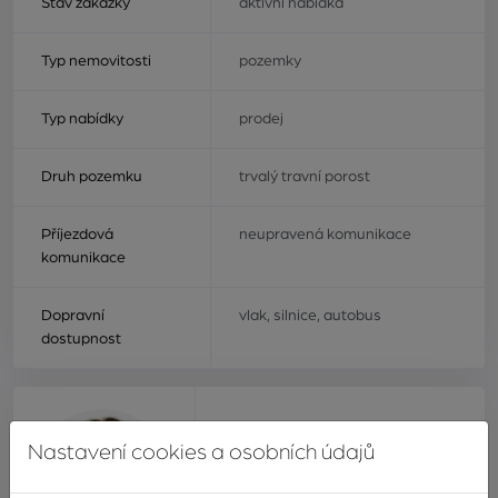
Stav zakázky
aktivní nabídka
Typ nemovitosti
pozemky
Typ nabídky
prodej
Druh pozemku
trvalý travní porost
Příjezdová
neupravená komunikace
komunikace
Dopravní
vlak, silnice, autobus
dostupnost
Nastavení cookies a osobních údajů
Bc. Bohdana
Macháčová