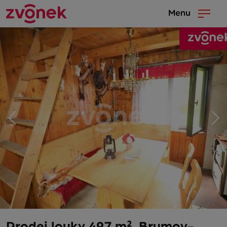
Menu
Prodej louky 497 m², Brumov-