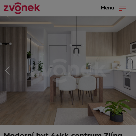
Menu
Moderní byt 4+kk centrum Zlína,