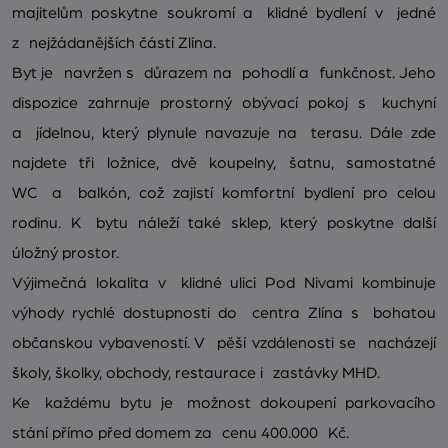
majitelům poskytne soukromí a klidné bydlení v jedné
z nejžádanějších částí Zlína.
Byt je navržen s důrazem na pohodlí a funkčnost. Jeho
dispozice zahrnuje prostorný obývací pokoj s kuchyní
a jídelnou, který plynule navazuje na terasu. Dále zde
najdete tři ložnice, dvě koupelny, šatnu, samostatné
WC a balkón, což zajistí komfortní bydlení pro celou
rodinu. K bytu náleží také sklep, který poskytne další
úložný prostor.
Výjimečná lokalita v klidné ulici Pod Nivami kombinuje
výhody rychlé dostupnosti do centra Zlína s bohatou
občanskou vybaveností. V pěší vzdálenosti se nacházejí
školy, školky, obchody, restaurace i zastávky MHD.
Ke každému bytu je možnost dokoupení parkovacího
stání přímo před domem za cenu 400.000 Kč.