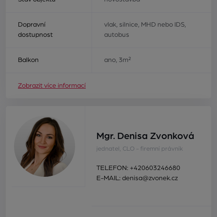
Dopravní
vlak, silnice, MHD nebo IDS,
dostupnost
autobus
Balkon
ano, 3m²
Zobrazit více informací
Mgr. Denisa Zvonková
jednatel, CLO - firemní právník
TELEFON:
+420603246680
E-MAIL:
denisa@zvonek.cz