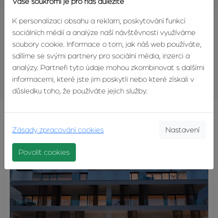
Vaše soukromí je pro nás důležité
K personalizaci obsahu a reklam, poskytování funkcí
Sdílejte tuhle nabídku
sociálních médií a analýze naší návštěvnosti využíváme
soubory cookie. Informace o tom, jak náš web používáte,
sdílíme se svými partnery pro sociální média, inzerci a
Realitní hlídač
analýzy. Partneři tyto údaje mohou zkombinovat s dalšími
informacemi, které jste jim poskytli nebo které získali v
důsledku toho, že používáte jejich služby.
Podobné nabídky
Zásady zpracování cookies
Nastavení
Povolit cookies