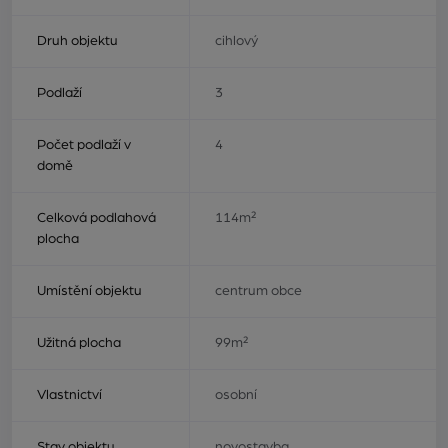
Druh objektu
cihlový
Podlaží
3
Počet podlaží v
4
domě
Celková podlahová
114m²
plocha
Umístění objektu
centrum obce
Užitná plocha
99m²
Vlastnictví
osobní
Stav objektu
novostavba