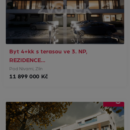
Byt 4+kk s terasou ve 3. NP,
REZIDENCE…
Pod Nivami, Zlín
11 899 000 Kč