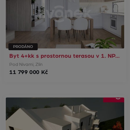
PRODÁNO
Byt 4+kk s prostornou terasou v 1. NP…
Pod Nivami, Zlín
11 799 000 Kč