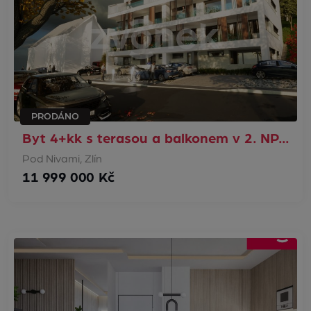
PRODÁNO
Byt 4+kk s terasou a balkonem v 2. NP…
Pod Nivami, Zlín
11 999 000 Kč