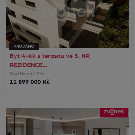
PRODÁNO
Byt 4+kk s terasou ve 3. NP,
REZIDENCE…
Pod Nivami, Zlín
11 899 000 Kč