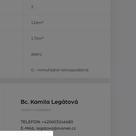
2
126m²
170m²
dobrý
G - mimořádně nehospodárná
Bc. Kamila Legátová
realitní makléřka
TELEFON:
+420603246680
E-MAIL:
legatova@zvonek.cz