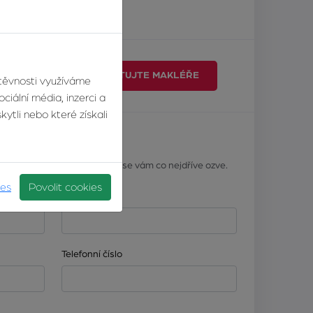
ŘE
KONTAKTUJTE MAKLÉŘE
štěvnosti využíváme
ciální média, inzerci a
ytli nebo které získali
ář
? Napište nám a náš makléř se vám co nejdříve ozve.
ies
Povolit cookies
Příjmení
Telefonní číslo