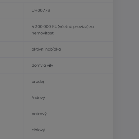
UH00778
4 300 000 Kč (včetně provize) za
nemovitost
aktivní nabídka
domy a vily
prodej
řadový
patrový
cihlový