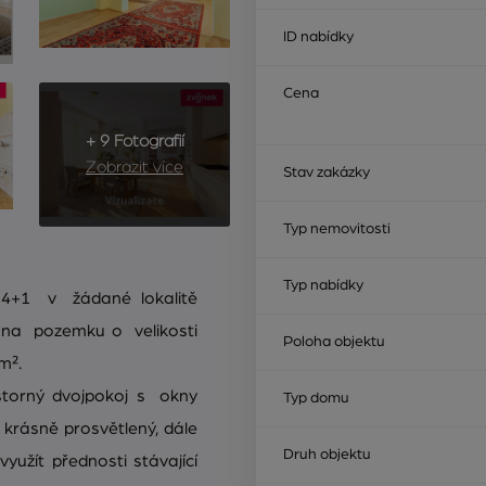
ID nabídky
Cena
+ 9 Fotografií
Zobrazit více
Stav zakázky
Typ nemovitosti
Typ nabídky
 4+1 v žádané lokalitě
 na pozemku o velikosti
Poloha objektu
m².
storný dvojpokoj s okny
Typ domu
 krásně prosvětlený, dále
Druh objektu
yužít přednosti stávající