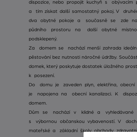
dispozice, nebo propojit kuchyň s obývacím p
a tím získat další samostatný pokoj. V druhé
dva obytné pokoje a současně se zde nab
půdního prostoru na další obytné místn
podsklepený.
Za domem se nachází menší zahrada ideální
pěstování bez nutnosti náročné údržby. Součást
domek, který poskytuje dostatek úložného prost
k posezení.
Do domu je zaveden plyn, elektřina, obecn
je napojena na obecní kanalizaci. K dispoz
domem.
Dům se nachází v klidné a vyhledávané 
s výbornou občanskou vybaveností. V dochá
mateřské a základní školy, obchody, zdravotni