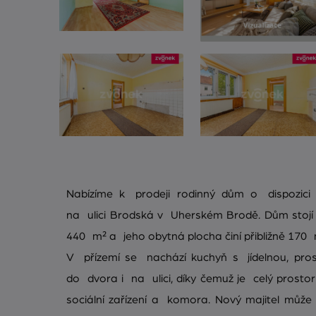
Nabízíme k prodeji rodinný dům o dispozici
na ulici Brodská v Uherském Brodě. Dům stojí
440 m² a jeho obytná plocha činí přibližně 170 
V přízemí se nachází kuchyň s jídelnou, pro
do dvora i na ulici, díky čemuž je celý prostor
sociální zařízení a komora. Nový majitel může v