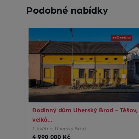
Podobné nabídky
Rodinný dům Uherský Brod - Těšov,
velká…
1. května, Uherský Brod
4 990 000 Kč