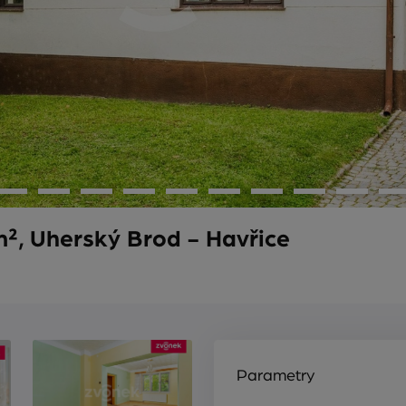
², Uherský Brod - Havřice
Parametry