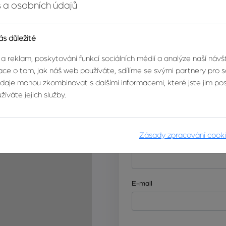
ostupnost – železniční
 a osobních údajů
ra. Uherský Brod zároveň
y blízkosti Bílých Karpat
ás důležité
DETAIL MAKLÉ
 a reklam, poskytování funkcí sociálních médií a analýze naší náv
í hledají rodinné bydlení
ce o tom, jak náš web používáte, sdílíme se svými partnery pro so
, s příjemnou zahradou
údaje mohou zkombinovat s dalšími informacemi, které jste jim posk
íváte jejich služby.
Odpovědní formul
Máte zájem o tuto nemovitost
Zásady zpracování cook
Jméno
E-mail