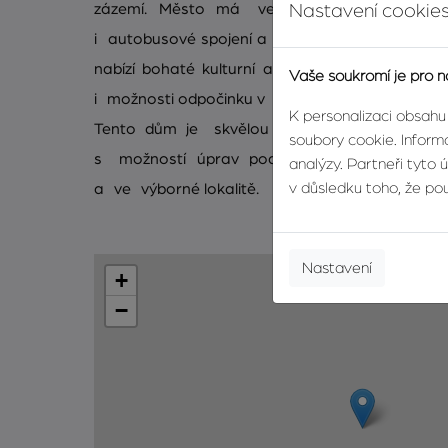
zázemí. Město má velmi dobrou dopravní d
Nastavení cookies
i autobusové spojení a rychlý přístup do cent
nabízí bohaté kulturní a sportovní vyžití, a dík
Vaše soukromí je pro n
i možnosti odpočinku v přírodě.
K personalizaci obsahu
Tento dům je skvělou příležitostí pro ty, kteř
soubory cookie. Informa
s možností úprav podle vlastních představ
analýzy. Partneři tyto 
v důsledku toho, že použ
a ve výborné lokalitě.
Nastavení
+
−