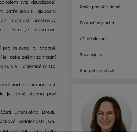
okojem (viz vizualizace)
Počet podlaží v domě
m patře jsou k dispozici
ízí možnost přestavby
Zastavěná plocha
osti. Dům je částečně
Užitná plocha
 pro relaxaci a drobné
Stav objektu
í je také zděný zahradní
oru, ale i příjemné místo
Energetický štítek
í vodovod a nemovitost
ici je také studna pod
části Uherského Brodu
zkové vzdálenosti jsou
cká zařízení i sportovní