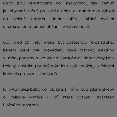
Okna jsou orientována na jihovýchod, díky čemuž
je příjemně světlý po většinu dne, a nabízí také výhled
do zeleně. Umístění domu zajišťuje klidné bydlení
s dobrou dostupností občanské vybavenosti.
Cca před 10 lety prošel byt částečnou rekonstrukcí,
během které byly provedeny nové rozvody elektřiny
v mědi, podlahy a koupelna. Vytápění a ohřev vody jsou
řešeny vlastním plynovým kotlem, což umožňuje efektivní
kontrolu provozních nákladů.
K bytu náleží balkon o ploše 2,1 m² a dva zděné sklepy
o celkové výměře 7 m², které poskytují dostatek
úložného prostoru.