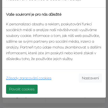
Počet podlaží v
2
Vaše soukromí je pro nás důležité
domě
K personalizaci obsahu a reklam, poskytování funkcí
Celková podlahová
34m²
sociálních médií a analýze naší návštěvnosti využíváme
plocha
soubory cookie. Informace o tom, jak náš web používáte,
sdílíme se svými partnery pro sociální média, inzerci a
Užitná plocha
34m²
analýzy. Partneři tyto údaje mohou zkombinovat s dalšími
informacemi, které jste jim poskytli nebo které získali v
důsledku toho, že používáte jejich služby.
Vlastnictví
osobní
Stav objektu
dobrý
Zásady zpracování cookies
Nastavení
Balkon
ano, 2m²
Povolit cookies
Energetický štítek
G - mimořádně nehospodárná