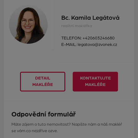
Bc. Kamila Legátová
realitní makléřka
TELEFON:
+420603246680
E-MAIL:
legatova@zvonek.cz
DETAIL
KONTAKTUJTE
MAKLÉŘE
MAKLÉŘE
Odpovědní formulář
Máte zájem o tuto nemovitost? Napište nám a náš makléř
se vám co nejdříve ozve.