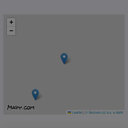
+
−
Leaflet
|
© Seznam.cz a.s. a další