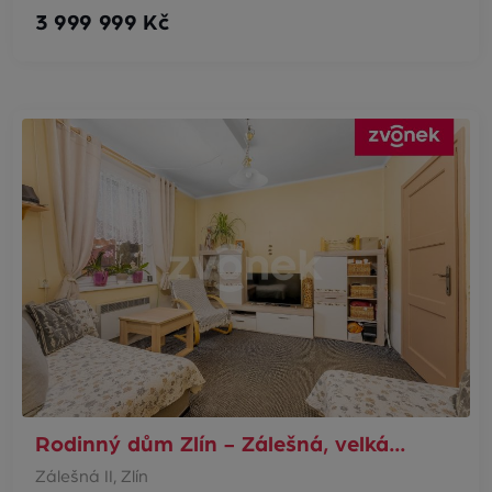
3 999 999 Kč
Rodinný dům Zlín - Zálešná, velká…
Zálešná II, Zlín