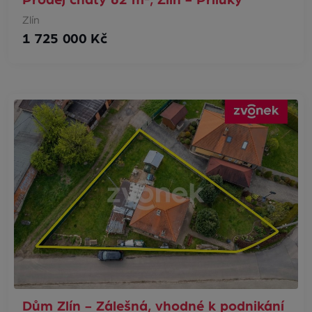
Zlín
1 725 000 Kč
Dům Zlín - Zálešná, vhodné k podnikání