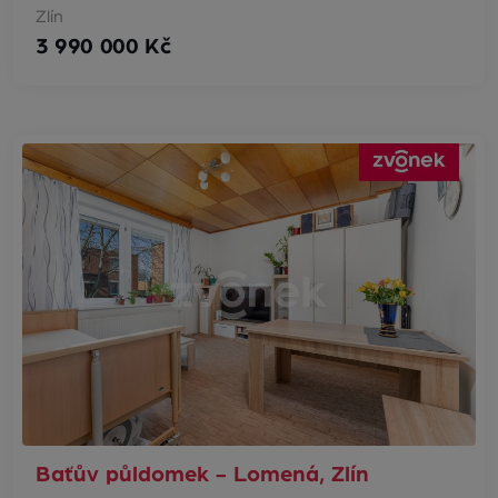
Zlín
3 990 000 Kč
Baťův půldomek - Lomená, Zlín