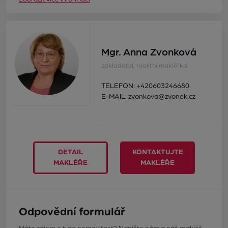
Mgr. Anna Zvonková
zakladatel, realitní makléřka
TELEFON:
+420603246680
E-MAIL:
zvonkova@zvonek.cz
DETAIL
KONTAKTUJTE
MAKLÉŘE
MAKLÉŘE
Odpovědní formulář