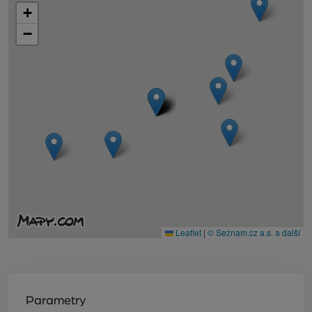
+
−
Leaflet
|
© Seznam.cz a.s. a další
Parametry