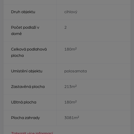
Druh objektu
cihlový
Počet podlaží v
2
domě
Celková podlahová
180m²
plocha
Umístění objektu
polosamota
Zastavěná plocha
213m²
Užitná plocha
180m²
Plocha zahrady
3081m²
Zobrazit více informací