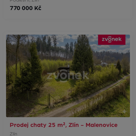
Podlesí II, Zlín
770 000 Kč
Prodej chaty 25 m², Zlín - Malenovice
Zlín