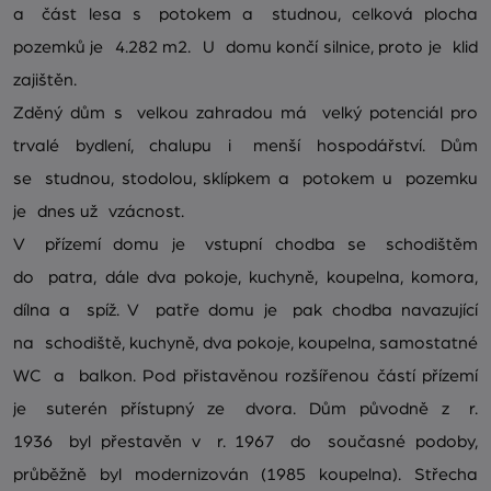
a část lesa s potokem a studnou, celková plocha
pozemků je 4.282 m2. U domu končí silnice, proto je klid
zajištěn.
Zděný dům s velkou zahradou má velký potenciál pro
trvalé bydlení, chalupu i menší hospodářství. Dům
se studnou, stodolou, sklípkem a potokem u pozemku
je dnes už vzácnost.
V přízemí domu je vstupní chodba se schodištěm
do patra, dále dva pokoje, kuchyně, koupelna, komora,
dílna a spíž. V patře domu je pak chodba navazující
na schodiště, kuchyně, dva pokoje, koupelna, samostatné
WC a balkon. Pod přistavěnou rozšířenou částí přízemí
je suterén přístupný ze dvora. Dům původně z r.
1936 byl přestavěn v r. 1967 do současné podoby,
průběžně byl modernizován (1985 koupelna). Střecha