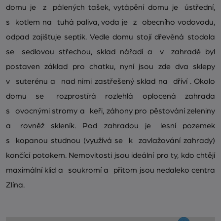
domu je z pálených tašek, vytápění domu je ústřední,
s kotlem na tuhá paliva, voda je z obecního vodovodu,
odpad zajišťuje septik. Vedle domu stojí dřevěná stodola
se sedlovou střechou, sklad nářadí a v zahradě byl
postaven základ pro chatku, nyní jsou zde dva sklepy
v suterénu a nad nimi zastřešený sklad na dříví . Okolo
domu se rozprostírá rozlehlá oplocená zahrada
s ovocnými stromy a keři, záhony pro pěstování zeleniny
a rovněž skleník. Pod zahradou je lesní pozemek
s kopanou studnou (využívá se k zavlažování zahrady)
končící potokem. Nemovitosti jsou ideální pro ty, kdo chtějí
maximální klid a soukromí a přitom jsou nedaleko centra
Zlína.