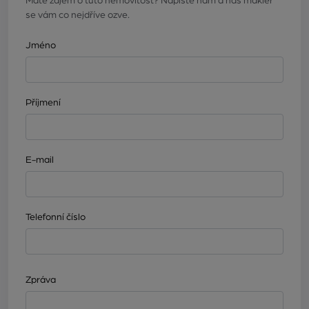
Máte zájem o tuto nemovitost? Napište nám a náš makléř
se vám co nejdříve ozve.
Jméno
Příjmení
E-mail
Telefonní číslo
Zpráva