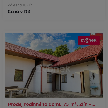
Zálešná II, Zlín
Cena v RK
Prodej rodinného domu 75 m², Zlín -…