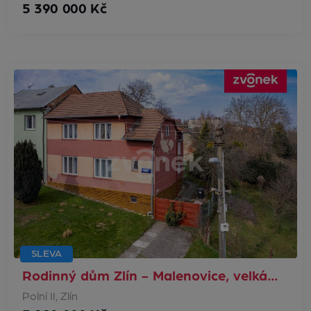
5 390 000 Kč
SLEVA
Rodinný dům Zlín - Malenovice, velká…
Polní II, Zlín