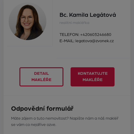
Bc. Kamila Legátová
realitní makléřka
TELEFON:
+420603246680
E-MAIL:
legatova@zvonek.cz
DETAIL
KONTAKTUJTE
MAKLÉŘE
MAKLÉŘE
Odpovědní formulář
Máte zájem o tuto nemovitost? Napište nám a náš makléř
se vám co nejdříve ozve.