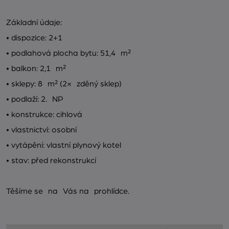
Základní údaje:
• dispozice: 2+1
• podlahová plocha bytu: 51,4 m²
• balkon: 2,1 m²
• sklepy: 8 m² (2× zděný sklep)
• podlaží: 2. NP
• konstrukce: cihlová
• vlastnictví: osobní
• vytápění: vlastní plynový kotel
• stav: před rekonstrukcí
Těšíme se na Vás na prohlídce.