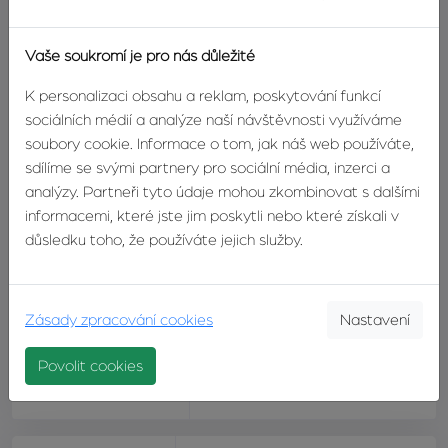
domě
Vaše soukromí je pro nás důležité
Celková podlahová
52m²
plocha
K personalizaci obsahu a reklam, poskytování funkcí
sociálních médií a analýze naší návštěvnosti využíváme
Užitná plocha
52m²
soubory cookie. Informace o tom, jak náš web používáte,
sdílíme se svými partnery pro sociální média, inzerci a
Vlastnictví
osobní
analýzy. Partneři tyto údaje mohou zkombinovat s dalšími
informacemi, které jste jim poskytli nebo které získali v
Stav objektu
dobrý
důsledku toho, že používáte jejich služby.
Balkon
ano, 2m²
Zásady zpracování cookies
Nastavení
Sklep
8m²
Povolit cookies
Energetický štítek
G - mimořádně nehospodárná